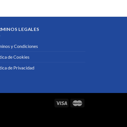
original
actual
era:
es:
175,00€.
91,00€.
RMINOS LEGALES
minos y Condiciones
tica de Cookies
tica de Privacidad