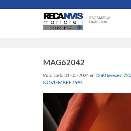
Skip
to
content
MAG62042
Publicado
01/05/2024
en
1280 &veces; 72
NOVIEMBRE 1994