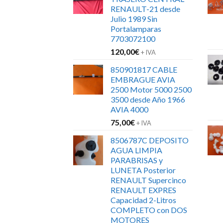
RENAULT-21 desde
Julio 1989 Sin
Portalamparas
7703072100
120,00
€
+ IVA
850901817 CABLE
EMBRAGUE AVIA
2500 Motor 5000 2500
3500 desde Año 1966
AVIA 4000
75,00
€
+ IVA
8506787C DEPOSITO
AGUA LIMPIA
PARABRISAS y
LUNETA Posterior
RENAULT Supercinco
RENAULT EXPRES
Capacidad 2-Litros
COMPLETO con DOS
MOTORES