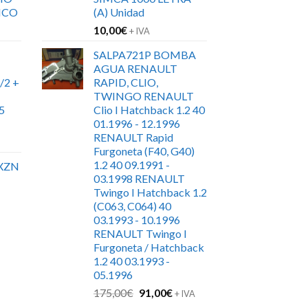
ICO
(A) Unidad
10,00
€
+ IVA
SALPA721P BOMBA
AGUA RENAULT
/2 +
RAPID, CLIO,
TWINGO RENAULT
5
Clio I Hatchback 1.2 40
01.1996 - 12.1996
RENAULT Rapid
Furgoneta (F40, G40)
1.2 40 09.1991 -
XZN
03.1998 RENAULT
Twingo I Hatchback 1.2
(C063, C064) 40
03.1993 - 10.1996
RENAULT Twingo I
Furgoneta / Hatchback
1.2 40 03.1993 -
05.1996
El
El
175,00
€
91,00
€
+ IVA
precio
precio