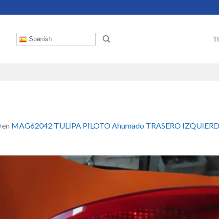
T
Spanish
0
en
MAG62042 TULIPA PILOTO Ahumado TRASERO IZQUIERDO