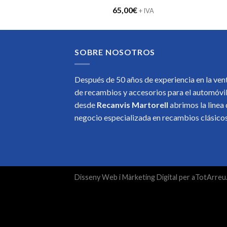
65,00
€
+ IVA
SOBRE NOSOTROS
Después de 50 años de experiencia en la ven
de recambios y accesorios para el automóvi
desde
Recanvis Martorell
abrimos la linea
negocio especializada en recambios clásic
Disseny Web
i
Màrketing Digital
per
aTotArreu