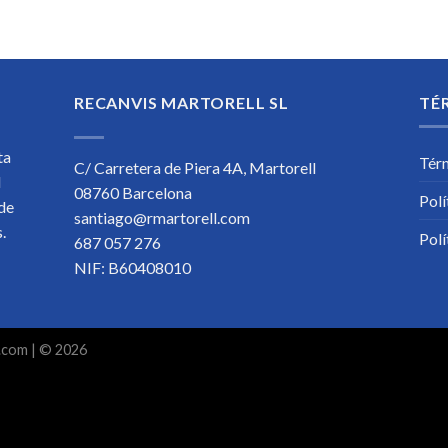
RECANVIS MARTORELL SL
TÉ
ta
Tér
C/ Carretera de Piera 4A, Martorell
l
08760 Barcelona
Polí
 de
santiago@rmartorell.com
os.
Polí
687 057 276
NIF: B60408010
.com
| © 2026