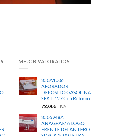
OS
MEJOR VALORADOS
850A1006
AFORADOR
RO
DEPOSITO GASOLINA
SEAT-127 Con Retorno
78,00
€
+ IVA
8506948A
ANAGRAMA LOGO
ER
FRENTE DELANTERO
HO
SIMCA 1000 LETRA