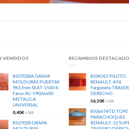
S VENDIDOS
RECAMBIOS DESTACAD
8507028A GRAPA
8504315 PILOTO
MOLDURAS PUERTAS
RENAULT-4 F6
9X17mm SEAT-1500 4-
Furgoneta TRASE
Faros AC-59026600
DERECHO
METALICA
56,50
€
+ IVA
UNIVERSAL
8506674TD TOPE
0,40
€
+ IVA
PARACHOQUES
8507028 GRAPA
RENAULT-12 SUP
MOLDURAS
TRASERO DEREC