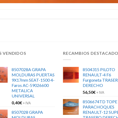
S VENDIDOS
RECAMBIOS DESTACAD
8507028A GRAPA
8504315 PILOTO
MOLDURAS PUERTAS
RENAULT-4 F6
9X17mm SEAT-1500 4-
Furgoneta TRASE
Faros AC-59026600
DERECHO
METALICA
56,50
€
+ IVA
UNIVERSAL
8506674TD TOPE
0,40
€
+ IVA
PARACHOQUES
8507028 GRAPA
RENAULT-12 SUP
MOLDURAS
TRASERO DEREC