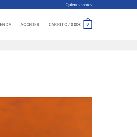
Quienes somos
0
IENDA
ACCEDER
CARRITO /
0,00
€