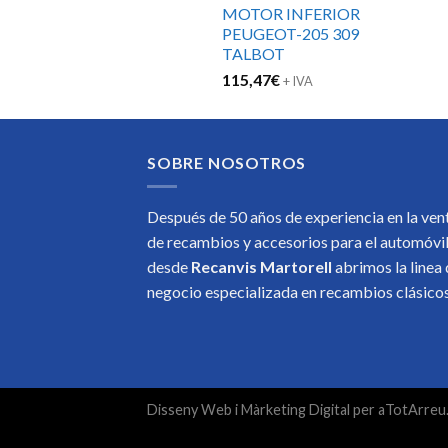
MOTOR INFERIOR
PEUGEOT-205 309
TALBOT
115,47
€
+ IVA
SOBRE NOSOTROS
Después de 50 años de experiencia en la ven
de recambios y accesorios para el automóvi
desde
Recanvis Martorell
abrimos la linea
negocio especializada en recambios clásic
Disseny Web
i
Màrketing Digital
per
aTotArreu