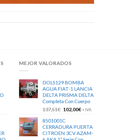
OS
MEJOR VALORADOS
DOLS129 BOMBA
AGUA FIAT-1 LANCIA
RO
DELTA PRISMA DELTA
Completa Con Cuerpo
El
El
137,51
€
102,00
€
+ IVA
precio
precio
8501001C
original
actual
CERRADURA PUERTA
era:
es:
ER
CITROEN 3CV AZAM-
137,51€.
102,00€.
HO
6 AKA 1ª Serie Con