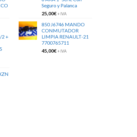
ICO
Seguro y Palanca
25,00
€
+ IVA
850 J6746 MANDO
CONMUTADOR
/2 +
LIMPIA RENAULT-21
7700765711
5
45,00
€
+ IVA
XZN