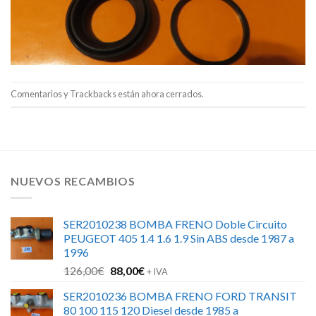
Comentarios y Trackbacks están ahora cerrados.
NUEVOS RECAMBIOS
SER2010238 BOMBA FRENO Doble Circuito
PEUGEOT 405 1.4 1.6 1.9 Sin ABS desde 1987 a
1996
El
El
126,00
€
88,00
€
+ IVA
precio
precio
SER2010236 BOMBA FRENO FORD TRANSIT
original
actual
80 100 115 120 Diesel desde 1985 a
era:
es: