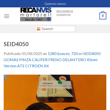
Skip
Quienes somos
to
content
0
Spanish
SEID4050
Publicado
01/04/2025
en
1280 &veces; 720
en
SEID4050
GOMAS PINZA CALIPER FRENO DELANTERO 45mm
Version ATE CITROEN AX