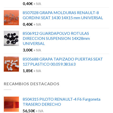
0,40
€
+ IVA
8507028 GRAPA MOLDURAS RENAULT-8
GORDINI SEAT 1430 14X15 mm UNIVERSAL
0,40
€
+ IVA
8506912 GUARDAPOLVO ROTULAS
DIRECCION SUSPENSION 14X28mm
UNIVERSAL
3,00
€
+ IVA
8505688 GRAPA TAPIZADO PUERTAS SEAT
127 PLASTICO 00.059.383.63
1,85
€
+ IVA
RECAMBIOS DESTACADOS
8504315 PILOTO RENAULT-4 F6 Furgoneta
TRASERO DERECHO
56,50
€
+ IVA