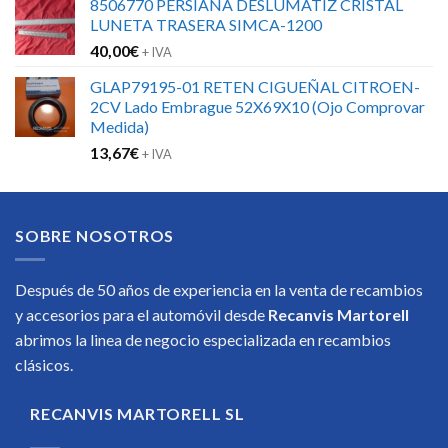
8506770 PERSIANA DESLUMATIZ CRISTAL
LUNETA TRASERA SIMCA-1200
40,00
€
+ IVA
GLAP79195-01 RETEN CIGUEÑAL CITROEN-
2CV Lado Embrague 52X69X10 (Ojo Comprovar
Medida)
13,67
€
+ IVA
SOBRE NOSOTROS
Después de 50 años de experiencia en la venta de recambios
y accesorios para el automóvil desde
Recanvis Martorell
abrimos la linea de negocio especializada en recambios
clásicos.
RECANVIS MARTORELL SL