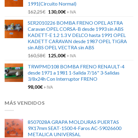
1991(Circuito Normal)
126,00€.
88,00€.
El
El
162,25
€
130,00
€
+ IVA
precio
precio
SER2010226 BOMBA FRENO OPEL ASTRA
original
actual
Caravan OPEL CORSA-B desde 1993 sin ABS
era:
es:
KADETT-E 1.2 1.3 V DELCO hasta 1991 OPEL
162,25€.
130,00€.
KADETT CARAVAN desde 1987 OPEL TIGRA
sin ABS OPEL VECTRA sin ABS
El
El
160,58
€
125,00
€
+ IVA
precio
precio
TRWPMD108 BOMBA FRENO RENAULT-4
original
actual
desde 1971 a 1981 1-Salida 7/16" 3-Salidas
era:
es:
3/8x24h Con Interruptor FRENO
160,58€.
125,00€.
98,00
€
+ IVA
MÁS VENDIDOS
8507028A GRAPA MOLDURAS PUERTAS
9X17mm SEAT-1500 4-Faros AC-59026600
METALICA UNIVERSAL