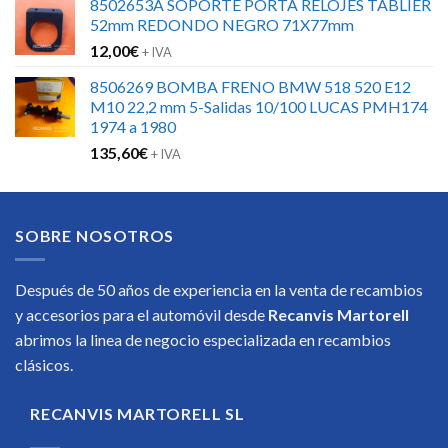
8502653A SOPORTE PORTA RELOJES TABLIER
52mm REDONDO NEGRO 71X77mm
12,00
€
+ IVA
8506269 BOMBA FRENO BMW 518 520 E12
M10 22,2 mm 5-Salidas 10/100 LUCAS PMH174
1974 a 1980
135,60
€
+ IVA
SOBRE NOSOTROS
Después de 50 años de experiencia en la venta de recambios
y accesorios para el automóvil desde
Recanvis Martorell
abrimos la linea de negocio especializada en recambios
clásicos.
RECANVIS MARTORELL SL