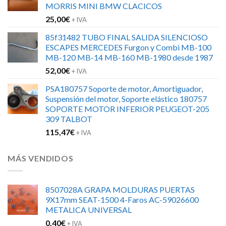
MORRIS MINI BMW CLACICOS
152,00€.
120,00€.
25,00
€
+ IVA
85f31482 TUBO FINAL SALIDA SILENCIOSO
ESCAPES MERCEDES Furgon y Combi MB-100
MB-120 MB-14 MB-160 MB-1980 desde 1987
52,00
€
+ IVA
PSA180757 Soporte de motor, Amortiguador,
Suspensión del motor, Soporte elástico 180757
SOPORTE MOTOR INFERIOR PEUGEOT-205
309 TALBOT
115,47
€
+ IVA
MÁS VENDIDOS
8507028A GRAPA MOLDURAS PUERTAS
9X17mm SEAT-1500 4-Faros AC-59026600
METALICA UNIVERSAL
0,40
€
+ IVA