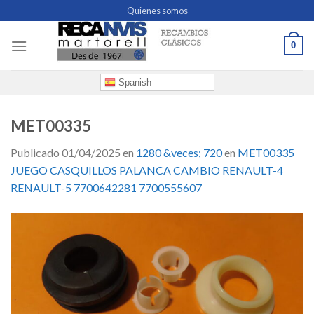
Skip
Quienes somos
to
content
0
Spanish
MET00335
Publicado
01/04/2025
en
1280 &veces; 720
en
MET00335
JUEGO CASQUILLOS PALANCA CAMBIO RENAULT-4
RENAULT-5 7700642281 7700555607