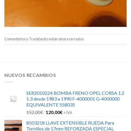
Comentarios y Trackbacks están ahora cerrados.
NUEVOS RECAMBIOS
SER2010224 BOMBA FRENO OPEL CORSA 1.2
1.3 desde 1983 a 1990 F-4000001 G-4000000
EQUIVALENTE 558035
El
El
152,00
€
120,00
€
+ IVA
precio
precio
8503218 LLAVE EXTENSIBLE RUEDA Para
original
actual
Tornillos de 17mm REFORZADA ESPECIAL
era:
es: