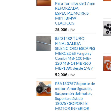
Para Tornillos de 17mm
152,00€.
120,00€.
REFORZADA
ESPECIAL MORRIS
MINI BMW
CLACICOS
25,00
€
+ IVA
85f31482 TUBO
FINAL SALIDA
SILENCIOSO ESCAPES
MERCEDES Furgon y
Combi MB-100 MB-
120 MB-14 MB-160
MB-1980 desde 1987
52,00
€
+ IVA
PSA180757 Soporte de
motor, Amortiguador,
Suspensión del motor,
Soporte elástico
180757 SOPORTE
MOTOR INFERIOR