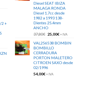
Diesel SEAT IBIZA
MALAGA RONDA
Diesel 1.7cc desde
1982 a 1993 138-
Dientes 25.4mm
/2 +
ANCHO
5
El
El
37,80
€
25,00
€
+ IVA
precio
precio
VAL256538 BOMBIN
original
actual
BOMBILLO
era:
es:
CERRADURA
XZN
37,80€.
25,00€.
PORTON MALETERO
CITROEN SAXO desde
02/1996
54,00
€
+ IVA