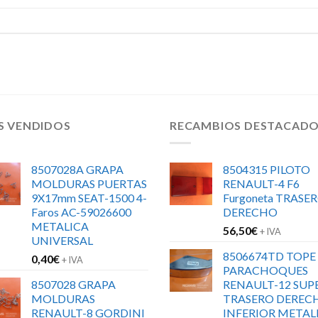
S VENDIDOS
RECAMBIOS DESTACAD
8507028A GRAPA
8504315 PILOTO
MOLDURAS PUERTAS
RENAULT-4 F6
9X17mm SEAT-1500 4-
Furgoneta TRASE
Faros AC-59026600
DERECHO
METALICA
56,50
€
+ IVA
UNIVERSAL
8506674TD TOPE
0,40
€
+ IVA
PARACHOQUES
8507028 GRAPA
RENAULT-12 SUP
MOLDURAS
TRASERO DEREC
RENAULT-8 GORDINI
INFERIOR METAL