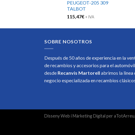
PEUGEOT-205 309
TALBOT
115,47
€
+ IVA
SOBRE NOSOTROS
Después de 50 años de experiencia en la ven
de recambios y accesorios para el automóvi
desde
Recanvis Martorell
abrimos la linea
negocio especializada en recambios clásic
Disseny Web
i
Màrketing Digital
per
aTotArreu