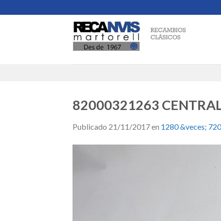
Skip
to
content
82000321263 CENTRALI
Publicado
21/11/2017
en
1280 &veces; 72