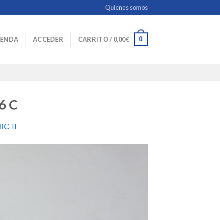
Quienes somos
0
IENDA
ACCEDER
CARRITO /
0,00
€
6 C
C-II