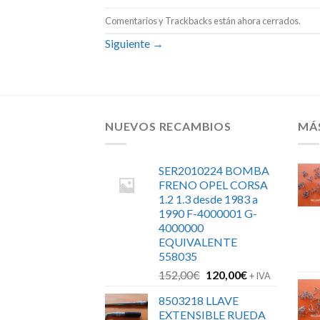
Comentarios y Trackbacks están ahora cerrados.
Siguiente
→
NUEVOS RECAMBIOS
MÁ
SER2010224 BOMBA
FRENO OPEL CORSA
1.2 1.3 desde 1983 a
1990 F-4000001 G-
4000000
EQUIVALENTE
558035
El
El
152,00
€
120,00
€
+ IVA
precio
precio
8503218 LLAVE
original
actual
EXTENSIBLE RUEDA
era:
es: