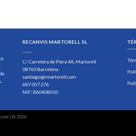
RECANVIS MARTORELL SL
TÉ
ta
Tér
C/ Carretera de Piera 4A, Martorell
l
08760 Barcelona
Polí
 de
santiago@rmartorell.com
os.
Polí
687 057 276
NIF: B60408010
.com
| © 2026