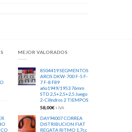
OS
MEJOR VALORADOS
8504419 SEGMENTOS
AROS DKW-700 F-5 F-
RO
7 F-8 F89
año1949/1953 76mm
STD 2,5+2,5+2,5 Juego
2-Cilindros 2 TIEMPOS
58,00
€
+ IVA
ER
DAY94007 CORREA
HO
DISTRIBUCION FIAT
ICO
REGATA RITMO 1.7cc