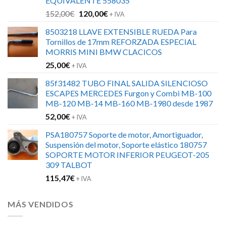
EQUIVALENTE 558035
El
El
152,00
€
120,00
€
+ IVA
precio
precio
8503218 LLAVE EXTENSIBLE RUEDA Para
original
actual
Tornillos de 17mm REFORZADA ESPECIAL
era:
es:
MORRIS MINI BMW CLACICOS
152,00€.
120,00€.
25,00
€
+ IVA
85f31482 TUBO FINAL SALIDA SILENCIOSO
ESCAPES MERCEDES Furgon y Combi MB-100
MB-120 MB-14 MB-160 MB-1980 desde 1987
52,00
€
+ IVA
PSA180757 Soporte de motor, Amortiguador,
Suspensión del motor, Soporte elástico 180757
SOPORTE MOTOR INFERIOR PEUGEOT-205
309 TALBOT
115,47
€
+ IVA
MÁS VENDIDOS