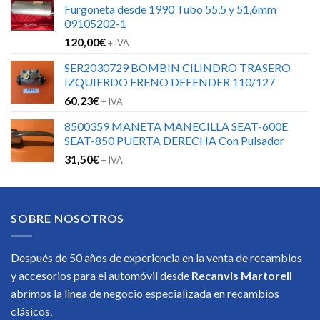
Furgoneta desde 1990 Tubo 55,5 y 51,6mm
09105202-1
120,00
€
+ IVA
SER2030729 BOMBIN CILINDRO TRASERO
IZQUIERDO FRENO DEFENDER 110/127
60,23
€
+ IVA
8500359 MANETA MANECILLA SEAT-600E
SEAT-850 PUERTA DERECHA Con Pulsador
31,50
€
+ IVA
SOBRE NOSOTROS
Después de 50 años de experiencia en la venta de recambios
y accesorios para el automóvil desde
Recanvis Martorell
abrimos la linea de negocio especializada en recambios
clásicos.