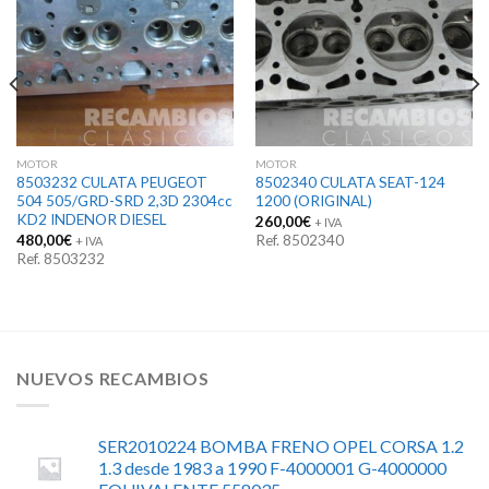
MOTOR
MOTOR
8503232 CULATA PEUGEOT
8502340 CULATA SEAT-124
504 505/GRD-SRD 2,3D 2304cc
1200 (ORIGINAL)
KD2 INDENOR DIESEL
260,00
€
+ IVA
480,00
€
Ref. 8502340
+ IVA
Ref. 8503232
NUEVOS RECAMBIOS
SER2010224 BOMBA FRENO OPEL CORSA 1.2
1.3 desde 1983 a 1990 F-4000001 G-4000000