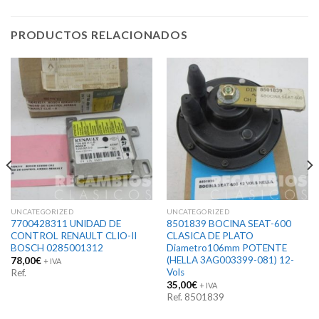
PRODUCTOS RELACIONADOS
UNCATEGORIZED
UNCATEGORIZED
7700428311 UNIDAD DE
8501839 BOCINA SEAT-600
CONTROL RENAULT CLIO-II
CLASICA DE PLATO
BOSCH 0285001312
Diametro106mm POTENTE
(HELLA 3AG003399-081) 12-
78,00
€
+ IVA
Vols
Ref.
35,00
€
+ IVA
Ref. 8501839