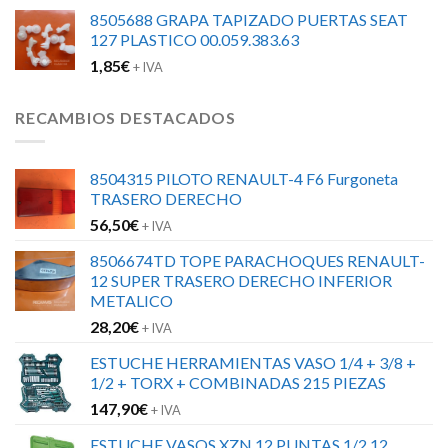
8505688 GRAPA TAPIZADO PUERTAS SEAT
127 PLASTICO 00.059.383.63
1,85
€
+ IVA
RECAMBIOS DESTACADOS
8504315 PILOTO RENAULT-4 F6 Furgoneta
TRASERO DERECHO
56,50
€
+ IVA
8506674TD TOPE PARACHOQUES RENAULT-
12 SUPER TRASERO DERECHO INFERIOR
METALICO
28,20
€
+ IVA
ESTUCHE HERRAMIENTAS VASO 1/4 + 3/8 +
1/2 + TORX + COMBINADAS 215 PIEZAS
147,90
€
+ IVA
ESTUCHE VASOS XZN 12 PUNTAS 1/2 12