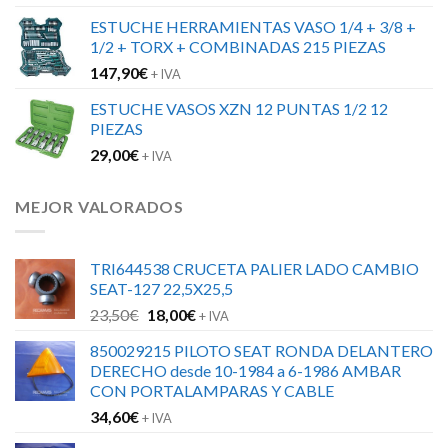
ESTUCHE HERRAMIENTAS VASO 1/4 + 3/8 +
1/2 + TORX + COMBINADAS 215 PIEZAS
147,90
€
+ IVA
ESTUCHE VASOS XZN 12 PUNTAS 1/2 12
PIEZAS
29,00
€
+ IVA
MEJOR VALORADOS
TRI644538 CRUCETA PALIER LADO CAMBIO
SEAT-127 22,5X25,5
El
El
23,50
€
18,00
€
+ IVA
precio
precio
850029215 PILOTO SEAT RONDA DELANTERO
original
actual
DERECHO desde 10-1984 a 6-1986 AMBAR
era:
es:
CON PORTALAMPARAS Y CABLE
23,50€.
18,00€.
34,60
€
+ IVA