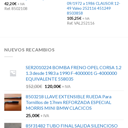
09/1972 a 1986 CLAUSOR 12-
42,20
€
+ IVA
49 Valeo 252116 451249
Ref. 8502108
8503858
105,25
€
+ IVA
Ref. VAL252116
NUEVOS RECAMBIOS
SER2010224 BOMBA FRENO OPEL CORSA 1.2
1.3 desde 1983 a 1990 F-4000001 G-4000000
EQUIVALENTE 558035
El
El
152,00
€
120,00
€
+ IVA
precio
precio
8503218 LLAVE EXTENSIBLE RUEDA Para
original
actual
Tornillos de 17mm REFORZADA ESPECIAL
era:
es:
MORRIS MINI BMW CLACICOS
152,00€.
120,00€.
25,00
€
+ IVA
85f31482 TUBO FINAL SALIDA SILENCIOSO