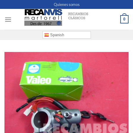
Skip
Quienes somos
to
content
0
Spanish