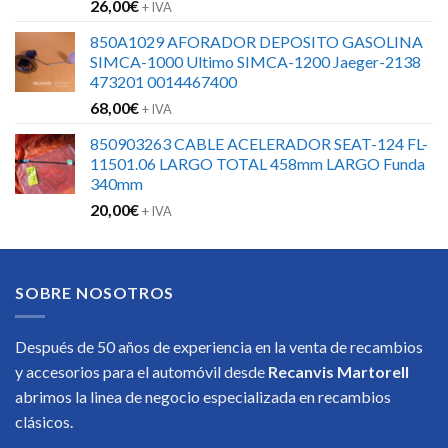
26,00
€
+ IVA
850A1029 AFORADOR DEPOSITO GASOLINA
SIMCA-1000 Ultimo SIMCA-1200 Jaeger-2138
473201 0014467400
68,00
€
+ IVA
850903263 CABLE ACELERADOR SEAT-124 FL-
11501.06 LARGO TOTAL 458mm LARGO Funda
340mm
20,00
€
+ IVA
SOBRE NOSOTROS
Después de 50 años de experiencia en la venta de recambios
y accesorios para el automóvil desde
Recanvis Martorell
abrimos la linea de negocio especializada en recambios
clásicos.