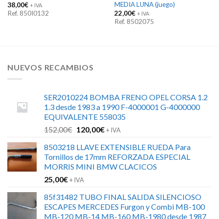
MEDIA LUNA (juego)
38,00
€
+ IVA
Ref. 850I0132
22,00
€
+ IVA
Ref. 8502075
NUEVOS RECAMBIOS
SER2010224 BOMBA FRENO OPEL CORSA 1.2
1.3 desde 1983 a 1990 F-4000001 G-4000000
EQUIVALENTE 558035
El
El
152,00
€
120,00
€
+ IVA
precio
precio
8503218 LLAVE EXTENSIBLE RUEDA Para
original
actual
Tornillos de 17mm REFORZADA ESPECIAL
era:
es:
MORRIS MINI BMW CLACICOS
152,00€.
120,00€.
25,00
€
+ IVA
85f31482 TUBO FINAL SALIDA SILENCIOSO
ESCAPES MERCEDES Furgon y Combi MB-100
MB-120 MB-14 MB-160 MB-1980 desde 1987