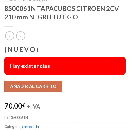
8500061N TAPACUBOS CITROEN 2CV
210 mm NEGRO J U E G O
( N U E V O )
Hay existencias
Alternative:
AÑADIR AL CARRITO
70,00
€
+ IVA
Ref.
8500061N
Categoría:
carroceria