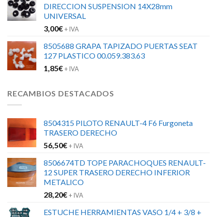
DIRECCION SUSPENSION 14X28mm
UNIVERSAL
3,00
€
+ IVA
8505688 GRAPA TAPIZADO PUERTAS SEAT
127 PLASTICO 00.059.383.63
1,85
€
+ IVA
RECAMBIOS DESTACADOS
8504315 PILOTO RENAULT-4 F6 Furgoneta
TRASERO DERECHO
56,50
€
+ IVA
8506674TD TOPE PARACHOQUES RENAULT-
12 SUPER TRASERO DERECHO INFERIOR
METALICO
28,20
€
+ IVA
ESTUCHE HERRAMIENTAS VASO 1/4 + 3/8 +