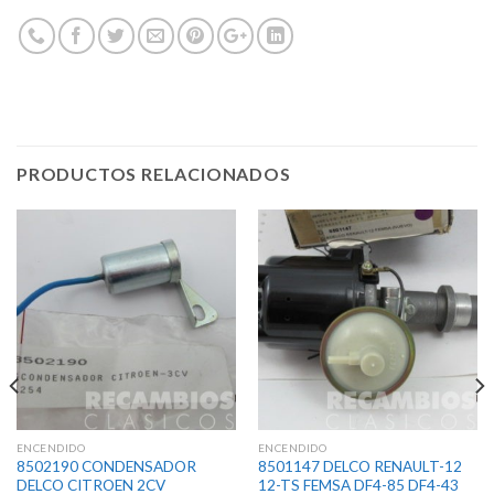
PRODUCTOS RELACIONADOS
ENCENDIDO
ENCENDIDO
8502190 CONDENSADOR
8501147 DELCO RENAULT-12
DELCO CITROEN 2CV
12-TS FEMSA DF4-85 DF4-43