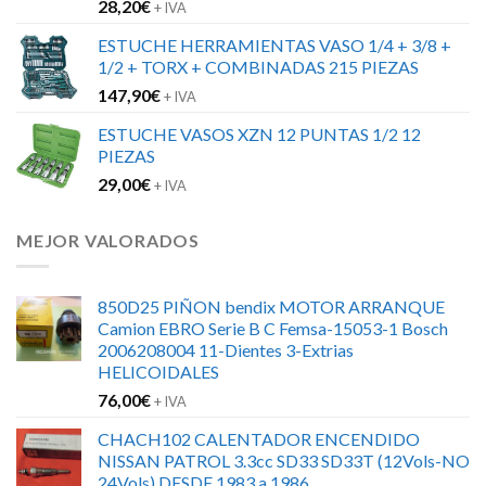
28,20
€
+ IVA
ESTUCHE HERRAMIENTAS VASO 1/4 + 3/8 +
1/2 + TORX + COMBINADAS 215 PIEZAS
147,90
€
+ IVA
ESTUCHE VASOS XZN 12 PUNTAS 1/2 12
PIEZAS
29,00
€
+ IVA
MEJOR VALORADOS
850D25 PIÑON bendix MOTOR ARRANQUE
Camion EBRO Serie B C Femsa-15053-1 Bosch
2006208004 11-Dientes 3-Extrias
HELICOIDALES
76,00
€
+ IVA
CHACH102 CALENTADOR ENCENDIDO
NISSAN PATROL 3.3cc SD33 SD33T (12Vols-NO
24Vols) DESDE 1983 a 1986