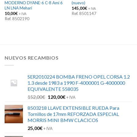
MODERNO DYANE-6 C-8 Ami 6
(nuevo)
LN LNA Mehari
145,00
€
+ IVA
10,00
€
Ref. 8501147
+ IVA
Ref. 8502190
NUEVOS RECAMBIOS
SER2010224 BOMBA FRENO OPEL CORSA 1.2
1.3 desde 1983 a 1990 F-4000001 G-4000000
EQUIVALENTE 558035
El
El
152,00
€
120,00
€
+ IVA
precio
precio
8503218 LLAVE EXTENSIBLE RUEDA Para
original
actual
Tornillos de 17mm REFORZADA ESPECIAL
era:
es:
MORRIS MINI BMW CLACICOS
152,00€.
120,00€.
25,00
€
+ IVA