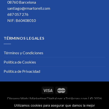
08760 Barcelona
santiago@rmartorell.com
687 057 276
NIF: B60408010
TÉRMINOS LEGALES
Términos y Condiciones
Política de Cookies
Política de Privacidad
Disseny Web
i
Màrketing Digital
per
aTotArreu.com
| © 2026
Utilizamos cookies para asegurar que damos la mejor