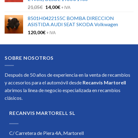
El
El
21,05
€
14,00
€
+ IVA
precio
precio
8501H0422155C BOMBA DIRECCION
original
actual
ASISTIDA AUDI SEAT SKODA Volkwagen
era:
es:
120,00
€
21,05€.
14,00€.
+ IVA
SOBRE NOSOTROS
Después de 50 años de experiencia en la venta de recambios
y accesorios para el automóvil desde
Recanvis Martorell
abrimos la linea de negocio especializada en recambios
clásicos.
RECANVIS MARTORELL SL
C/ Carretera de Piera 4A, Martorell