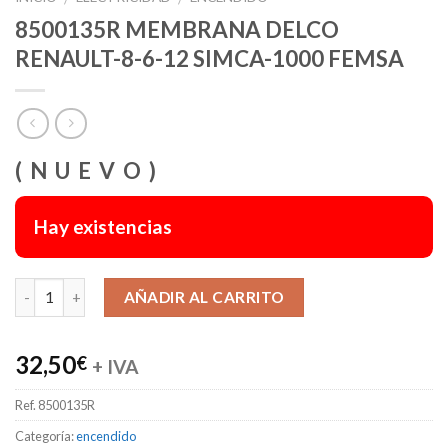
8500135R MEMBRANA DELCO
RENAULT-8-6-12 SIMCA-1000 FEMSA
( N U E V O )
Hay existencias
Alternative:
AÑADIR AL CARRITO
32,50
€
+ IVA
Ref.
8500135R
Categoría:
encendido