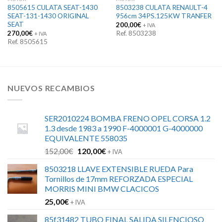
8505615 CULATA SEAT-1430
8503238 CULATA RENAULT-4
SEAT-131-1430 ORIGINAL
956cm 34PS.125KW TRANFER
SEAT
200,00
€
+ IVA
270,00
€
Ref. 8503238
+ IVA
Ref. 8505615
NUEVOS RECAMBIOS
SER2010224 BOMBA FRENO OPEL CORSA 1.2
1.3 desde 1983 a 1990 F-4000001 G-4000000
EQUIVALENTE 558035
El
El
152,00
€
120,00
€
+ IVA
precio
precio
8503218 LLAVE EXTENSIBLE RUEDA Para
original
actual
Tornillos de 17mm REFORZADA ESPECIAL
era:
es:
MORRIS MINI BMW CLACICOS
152,00€.
120,00€.
25,00
€
+ IVA
85f31482 TUBO FINAL SALIDA SILENCIOSO