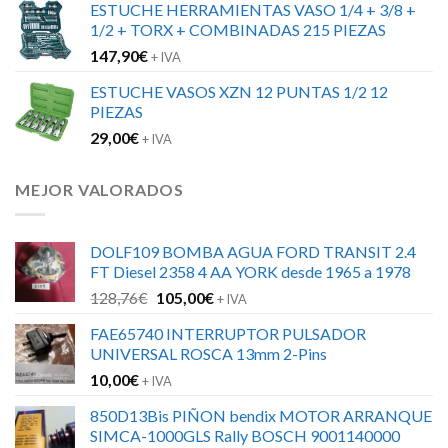
ESTUCHE HERRAMIENTAS VASO 1/4 + 3/8 +
1/2 + TORX + COMBINADAS 215 PIEZAS
147,90
€
+ IVA
ESTUCHE VASOS XZN 12 PUNTAS 1/2 12
PIEZAS
29,00
€
+ IVA
MEJOR VALORADOS
DOLF109 BOMBA AGUA FORD TRANSIT 2.4
FT Diesel 2358 4 AA YORK desde 1965 a 1978
El
El
128,76
€
105,00
€
+ IVA
precio
precio
FAE65740 INTERRUPTOR PULSADOR
original
actual
UNIVERSAL ROSCA 13mm 2-Pins
era:
es:
10,00
€
128,76€.
105,00€.
+ IVA
850D13Bis PIÑON bendix MOTOR ARRANQUE
SIMCA-1000GLS Rally BOSCH 9001140000