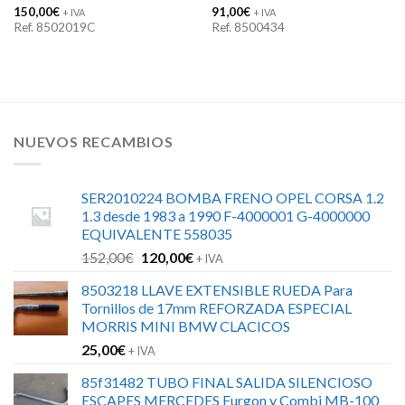
150,00
€
91,00
€
+ IVA
+ IVA
Ref. 8502019C
Ref. 8500434
NUEVOS RECAMBIOS
SER2010224 BOMBA FRENO OPEL CORSA 1.2
1.3 desde 1983 a 1990 F-4000001 G-4000000
EQUIVALENTE 558035
El
El
152,00
€
120,00
€
+ IVA
precio
precio
8503218 LLAVE EXTENSIBLE RUEDA Para
original
actual
Tornillos de 17mm REFORZADA ESPECIAL
era:
es:
MORRIS MINI BMW CLACICOS
152,00€.
120,00€.
25,00
€
+ IVA
85f31482 TUBO FINAL SALIDA SILENCIOSO
ESCAPES MERCEDES Furgon y Combi MB-100