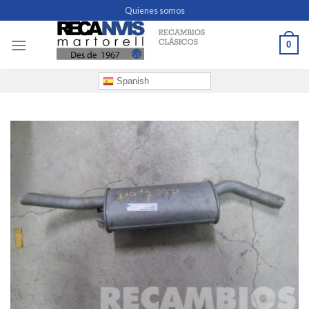
Skip
Quienes somos
to
content
0
Spanish