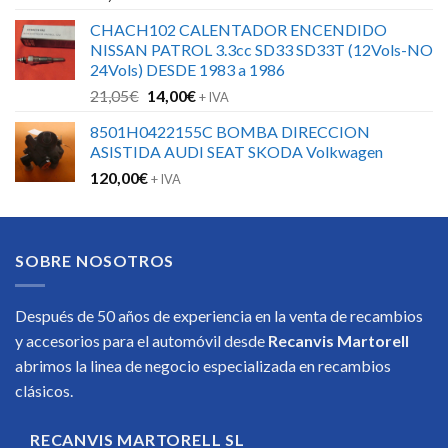
CHACH102 CALENTADOR ENCENDIDO
NISSAN PATROL 3.3cc SD33 SD33T (12Vols-NO
24Vols) DESDE 1983 a 1986
El
El
21,05
€
14,00
€
+ IVA
precio
precio
8501H0422155C BOMBA DIRECCION
original
actual
ASISTIDA AUDI SEAT SKODA Volkwagen
era:
es:
120,00
€
21,05€.
14,00€.
+ IVA
SOBRE NOSOTROS
Después de 50 años de experiencia en la venta de recambios
y accesorios para el automóvil desde
Recanvis Martorell
abrimos la linea de negocio especializada en recambios
clásicos.
RECANVIS MARTORELL SL