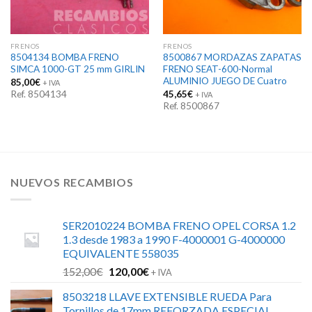
FRENOS
FRENOS
8504134 BOMBA FRENO
8500867 MORDAZAS ZAPATAS
SIMCA 1000-GT 25 mm GIRLIN
FRENO SEAT-600-Normal
ALUMINIO JUEGO DE Cuatro
85,00
€
+ IVA
Ref. 8504134
45,65
€
+ IVA
Ref. 8500867
NUEVOS RECAMBIOS
SER2010224 BOMBA FRENO OPEL CORSA 1.2
1.3 desde 1983 a 1990 F-4000001 G-4000000
EQUIVALENTE 558035
El
El
152,00
€
120,00
€
+ IVA
precio
precio
8503218 LLAVE EXTENSIBLE RUEDA Para
original
actual
Tornillos de 17mm REFORZADA ESPECIAL