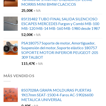
era:
es:
MORRIS MINI BMW CLACICOS
152,00€.
120,00€.
25,00
€
+ IVA
85f31482 TUBO FINAL SALIDA SILENCIOSO
ESCAPES MERCEDES Furgon y Combi MB-100
MB-120 MB-14 MB-160 MB-1980 desde 1987
52,00
€
+ IVA
PSA180757 Soporte de motor, Amortiguador,
Suspensión del motor, Soporte elástico 180757
SOPORTE MOTOR INFERIOR PEUGEOT-205
309 TALBOT
115,47
€
+ IVA
MÁS VENDIDOS
8507028A GRAPA MOLDURAS PUERTAS
9X17mm SEAT-1500 4-Faros AC-59026600
METALICA UNIVERSAL
0,40
€