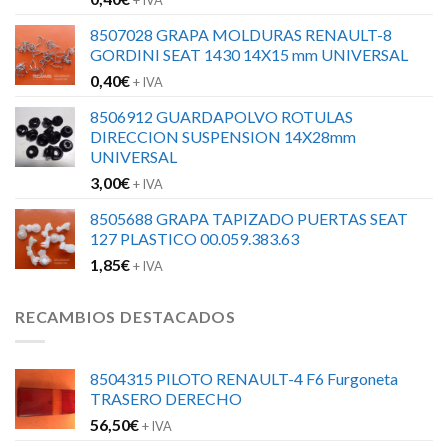
+ IVA
8507028 GRAPA MOLDURAS RENAULT-8
GORDINI SEAT 1430 14X15 mm UNIVERSAL
0,40
€
+ IVA
8506912 GUARDAPOLVO ROTULAS
DIRECCION SUSPENSION 14X28mm
UNIVERSAL
3,00
€
+ IVA
8505688 GRAPA TAPIZADO PUERTAS SEAT
127 PLASTICO 00.059.383.63
1,85
€
+ IVA
RECAMBIOS DESTACADOS
8504315 PILOTO RENAULT-4 F6 Furgoneta
TRASERO DERECHO
56,50
€
+ IVA