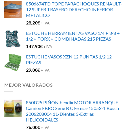
8506674TD TOPE PARACHOQUES RENAULT-
12 SUPER TRASERO DERECHO INFERIOR
METALICO
28,20
€
+ IVA
ESTUCHE HERRAMIENTAS VASO 1/4 + 3/8 +
1/2 + TORX + COMBINADAS 215 PIEZAS
147,90
€
+ IVA
ESTUCHE VASOS XZN 12 PUNTAS 1/2 12
PIEZAS
29,00
€
+ IVA
MEJOR VALORADOS
850D25 PIÑON bendix MOTOR ARRANQUE
Camion EBRO Serie B C Femsa-15053-1 Bosch
2006208004 11-Dientes 3-Extrias
HELICOIDALES
76,00
€
+ IVA