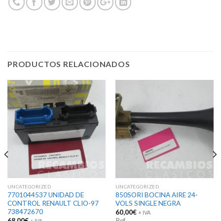
PRODUCTOS RELACIONADOS
UNCATEGORIZED
UNCATEGORIZED
7701044537 UNIDAD DE
850SORI BOCINA AIRE 24-
CONTROL RENAULT CLIO-97
VOLS SINGLE NEGRA
738472670
60,00
€
+ IVA
68,00
€
Ref.
+ IVA