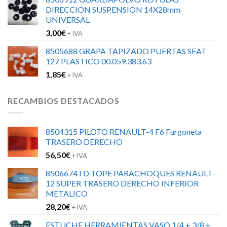
DIRECCION SUSPENSION 14X28mm
UNIVERSAL
3,00
€
+ IVA
8505688 GRAPA TAPIZADO PUERTAS SEAT
127 PLASTICO 00.059.383.63
1,85
€
+ IVA
RECAMBIOS DESTACADOS
8504315 PILOTO RENAULT-4 F6 Furgoneta
TRASERO DERECHO
56,50
€
+ IVA
8506674TD TOPE PARACHOQUES RENAULT-
12 SUPER TRASERO DERECHO INFERIOR
METALICO
28,20
€
+ IVA
ESTUCHE HERRAMIENTAS VASO 1/4 + 3/8 +