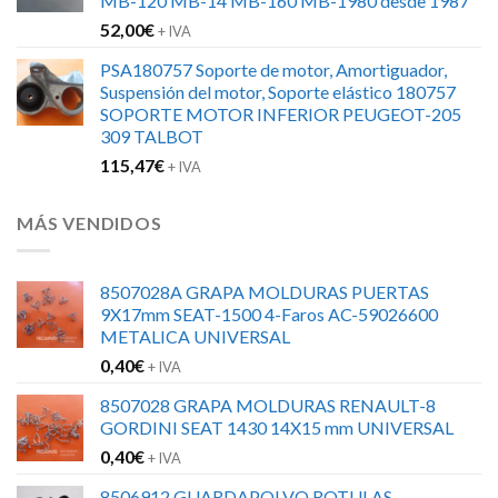
MB-120 MB-14 MB-160 MB-1980 desde 1987
52,00
€
+ IVA
PSA180757 Soporte de motor, Amortiguador,
Suspensión del motor, Soporte elástico 180757
SOPORTE MOTOR INFERIOR PEUGEOT-205
309 TALBOT
115,47
€
+ IVA
MÁS VENDIDOS
8507028A GRAPA MOLDURAS PUERTAS
9X17mm SEAT-1500 4-Faros AC-59026600
METALICA UNIVERSAL
0,40
€
+ IVA
8507028 GRAPA MOLDURAS RENAULT-8
GORDINI SEAT 1430 14X15 mm UNIVERSAL
0,40
€
+ IVA
8506912 GUARDAPOLVO ROTULAS