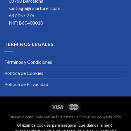
08760 Barcelona
santiago@rmartorell.com
687 057 276
NIF: B60408010
TÉRMINOS LEGALES
Términos y Condiciones
Política de Cookies
Política de Privacidad
Disseny Web
i
Màrketing Digital
per
aTotArreu.com
| © 2026
Utilizamos cookies para asegurar que damos la mejor