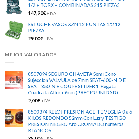
1/2 + TORX + COMBINADAS 215 PIEZAS
147,90
€
+ IVA
ESTUCHE VASOS XZN 12 PUNTAS 1/2 12
PIEZAS
29,00
€
+ IVA
MEJOR VALORADOS
8507094 SEGURO CHAVETA Semi Cono
Sujeccion VALVULA de 7mm SEAT-600-N D E
SEAT-850-N E COUPE SPIDER 1-Regata
Cuadrada Altura 9mm (PRECIO UNIDAD)
2,00
€
+ IVA
8500374 RELOJ PRESION ACEITE VEGLIA 0 a 6
KILOS REDONDO 52mm Con Luz y TESTIGO
PRESION NEGRO Aro CROMADO numeros
BLANCOS
35,00
€
+ IVA