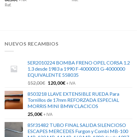
Ref.
NUEVOS RECAMBIOS
SER2010224 BOMBA FRENO OPEL CORSA 1.2
1.3 desde 1983 a 1990 F-4000001 G-4000000
EQUIVALENTE 558035
El
El
152,00
€
120,00
€
+ IVA
precio
precio
8503218 LLAVE EXTENSIBLE RUEDA Para
original
actual
Tornillos de 17mm REFORZADA ESPECIAL
era:
es:
MORRIS MINI BMW CLACICOS
152,00€.
120,00€.
25,00
€
+ IVA
85f31482 TUBO FINAL SALIDA SILENCIOSO
ESCAPES MERCEDES Furgon y Combi MB-100