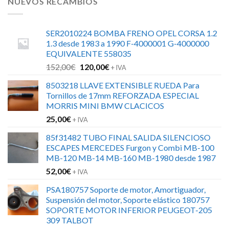
NUEVOS RECAMBIOS
SER2010224 BOMBA FRENO OPEL CORSA 1.2
1.3 desde 1983 a 1990 F-4000001 G-4000000
EQUIVALENTE 558035
El
El
152,00
€
120,00
€
+ IVA
precio
precio
8503218 LLAVE EXTENSIBLE RUEDA Para
original
actual
Tornillos de 17mm REFORZADA ESPECIAL
era:
es:
MORRIS MINI BMW CLACICOS
152,00€.
120,00€.
25,00
€
+ IVA
85f31482 TUBO FINAL SALIDA SILENCIOSO
ESCAPES MERCEDES Furgon y Combi MB-100
MB-120 MB-14 MB-160 MB-1980 desde 1987
52,00
€
+ IVA
PSA180757 Soporte de motor, Amortiguador,
Suspensión del motor, Soporte elástico 180757
SOPORTE MOTOR INFERIOR PEUGEOT-205
309 TALBOT