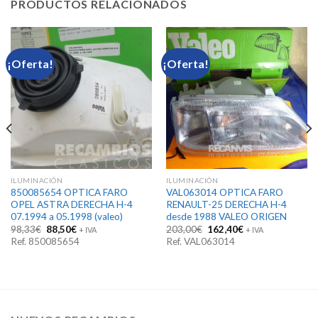
PRODUCTOS RELACIONADOS
¡Oferta!
¡Oferta!
ILUMINACIÓN
ILUMINACIÓN
850085654 OPTICA FARO
VAL063014 OPTICA FARO
OPEL ASTRA DERECHA H-4
RENAULT-25 DERECHA H-4
07.1994 a 05.1998 (valeo)
desde 1988 VALEO ORIGEN
El
El
El
El
98,33
€
88,50
€
203,00
€
162,40
€
+ IVA
+ IVA
precio
precio
precio
precio
Ref. 850085654
Ref. VAL063014
original
actual
original
actual
era:
es:
era:
es:
98,33€.
88,50€.
203,00€.
162,40€.