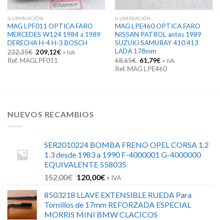
ILUMINACIÓN
ILUMINACIÓN
MAG LPF011 OPTICA FARO
MAG LPE460 OPTICA FARO
MERCEDES W124 1984 a 1989
NISSAN PATROL antes 1989
DERECHA H-4 H-3 BOSCH
SUZUKI SAMURAY 410 413
LADA 178mm
El
El
232,35
€
209,12
€
+ IVA
precio
precio
El
El
Ref. MAGLPF011
68,65
€
61,79
€
+ IVA
original
actual
precio
precio
Ref. MAG LPE460
era:
es:
original
actual
232,35€.
209,12€.
era:
es:
68,65€.
61,79€.
NUEVOS RECAMBIOS
SER2010224 BOMBA FRENO OPEL CORSA 1.2
1.3 desde 1983 a 1990 F-4000001 G-4000000
EQUIVALENTE 558035
El
El
152,00
€
120,00
€
+ IVA
precio
precio
8503218 LLAVE EXTENSIBLE RUEDA Para
original
actual
Tornillos de 17mm REFORZADA ESPECIAL
era:
es:
MORRIS MINI BMW CLACICOS
152,00€.
120,00€.