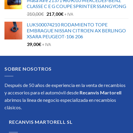
Masa Aire 213719609010 MERCEDES-BENZ
CLASSE C E G COUPE SPRINTER SSANGYONG
El
El
310,00
€
217,00
€
+ IVA
precio
precio
LUK500074210 RODAMIENTO TOPE
original
actual
EMBRAGUE NISSAN CITROEN AX BERLINGO
era:
es:
XSARA PEUGEOT-106 206
310,00€.
217,00€.
39,00
€
+ IVA
SOBRE NOSOTROS
Después de 50 años de experiencia en la venta de recambios
y accesorios para el automóvil desde
Recanvis Martorell
abrimos la linea de negocio especializada en recambios
clásicos.
RECANVIS MARTORELL SL