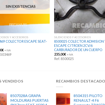
SIN EXISTENCIAS
CIOSOS Y ACCESORIOS
SILENCIOSOS Y ACCESORIOS
469 COLECTOR ESCAPE SEAT-
8500025 COLECTOR ADMISION 
ESCAPE CITROEN 2CV/6
CARBURADOR DE UN CUERPO
00
€
+ IVA
235,00
€
 8503469
+ IVA
Ref. 8500025
S VENDIDOS
RECAMBIOS DESTACAD
8507028A GRAPA
8504315 PILOTO
MOLDURAS PUERTAS
RENAULT-4 F6
9X17mm SEAT-1500 4-
Furgoneta TRASE