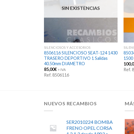
SIN EXISTENCIAS
SORIOS
SILENCIOSOS Y ACCESORIOS
SILEN
OR ESCAPE
8506116 SILENCIOSO SEAT-124 1430
8503
ASOLINA
TRASERO DEPORTIVO 1 Salidas
1500
40.50mm DIAMETRO
100,
85,00
€
Ref.
+ IVA
Ref. 8506116
NUEVOS RECAMBIOS
MÁ
SER2010224 BOMBA
FRENO OPEL CORSA
1.2 1.3 desde 1983 a