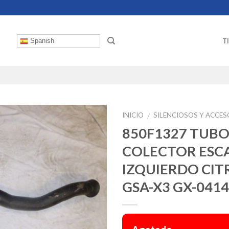
T
Spanish
INICIO
SILENCIOSOS Y ACCE
/
850F1327 TUB
COLECTOR ESC
IZQUIERDO CIT
GSA-X3 GX-041