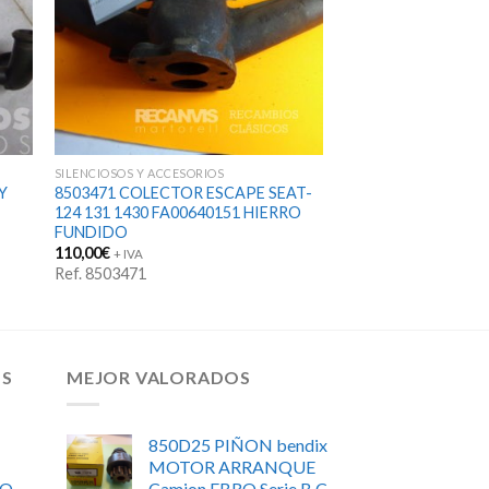
SILENCIOSOS Y ACCESORIOS
Y
8503471 COLECTOR ESCAPE SEAT-
124 131 1430 FA00640151 HIERRO
FUNDIDO
110,00
€
+ IVA
Ref. 8503471
OS
MEJOR VALORADOS
850D25 PIÑON bendix
MOTOR ARRANQUE
RO
Camion EBRO Serie B C