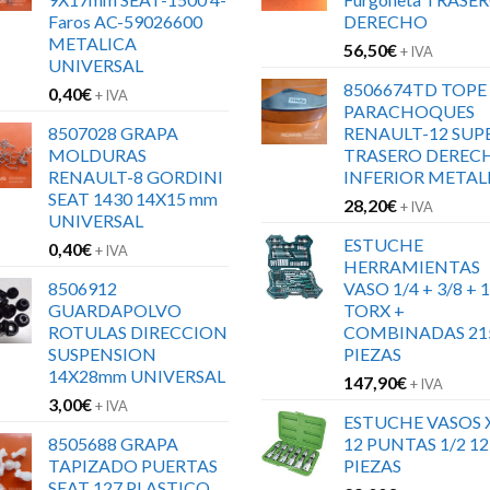
Faros AC-59026600
DERECHO
METALICA
56,50
€
+ IVA
UNIVERSAL
8506674TD TOPE
0,40
€
+ IVA
PARACHOQUES
8507028 GRAPA
RENAULT-12 SUP
MOLDURAS
TRASERO DEREC
RENAULT-8 GORDINI
INFERIOR METAL
SEAT 1430 14X15 mm
28,20
€
+ IVA
UNIVERSAL
ESTUCHE
0,40
€
+ IVA
HERRAMIENTAS
8506912
VASO 1/4 + 3/8 + 1
GUARDAPOLVO
TORX +
ROTULAS DIRECCION
COMBINADAS 21
SUSPENSION
PIEZAS
14X28mm UNIVERSAL
147,90
€
+ IVA
3,00
€
+ IVA
ESTUCHE VASOS 
8505688 GRAPA
12 PUNTAS 1/2 12
TAPIZADO PUERTAS
PIEZAS
SEAT 127 PLASTICO