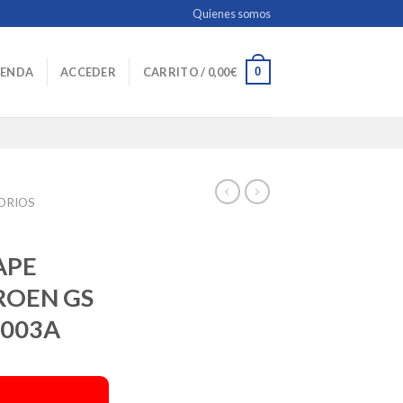
Quienes somos
0
IENDA
ACCEDER
CARRITO /
0,00
€
SORIOS
O
APE
ROEN GS
4003A