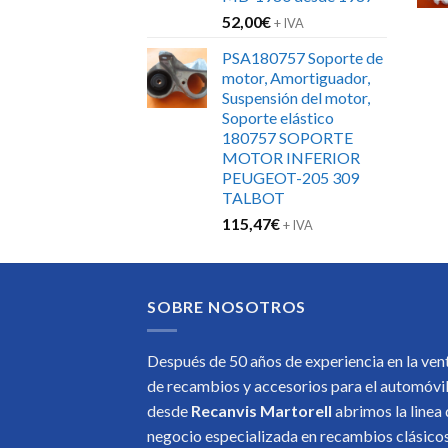
52,00
€
+ IVA
PSA180757 Soporte de
motor, Amortiguador,
Suspensión del motor,
Soporte elástico
180757 SOPORTE
MOTOR INFERIOR
PEUGEOT-205 309
TALBOT
115,47
€
+ IVA
SOBRE NOSOTROS
Después de 50 años de experiencia en la ven
de recambios y accesorios para el automóvi
desde
Recanvis Martorell
abrimos la linea
negocio especializada en recambios clásic