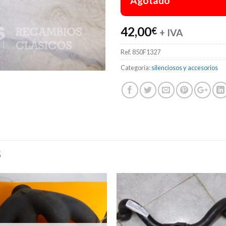
Agotado
42,00
€
+ IVA
Ref.
850F1327
Categoría:
silenciosos y accesorios
S