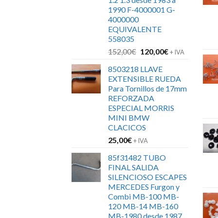
1990 F-4000001 G-
4000000
EQUIVALENTE
558035
El
El
152,00
€
120,00
€
+ IVA
precio
precio
8503218 LLAVE
original
actual
EXTENSIBLE RUEDA
era:
es:
Para Tornillos de 17mm
152,00€.
120,00€.
REFORZADA
ESPECIAL MORRIS
MINI BMW
CLACICOS
25,00
€
+ IVA
85f31482 TUBO
FINAL SALIDA
SILENCIOSO ESCAPES
MERCEDES Furgon y
Combi MB-100 MB-
120 MB-14 MB-160
MB-1980 desde 1987