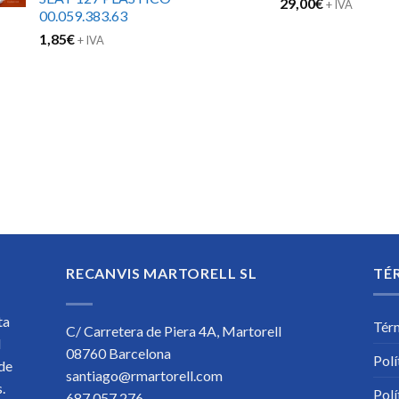
29,00
€
+ IVA
00.059.383.63
1,85
€
+ IVA
RECANVIS MARTORELL SL
TÉ
ta
Tér
C/ Carretera de Piera 4A, Martorell
l
08760 Barcelona
Polí
 de
santiago@rmartorell.com
os.
Polí
687 057 276