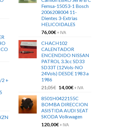
Femsa-15053-1 Bosch
2006208004 11-
Dientes 3-Extrias
HELICOIDALES
76,00
€
+ IVA
ER
HO
CHACH102
ICO
CALENTADOR
ENCENDIDO NISSAN
PATROL 3.3cc SD33
SD33T (12Vols-NO
24Vols) DESDE 1983 a
1986
/2 +
El
El
21,05
€
14,00
€
+ IVA
5
precio
precio
8501H0422155C
original
actual
BOMBA DIRECCION
era:
es:
ASISTIDA AUDI SEAT
21,05€.
14,00€.
SKODA Volkwagen
XZN
120,00
€
+ IVA