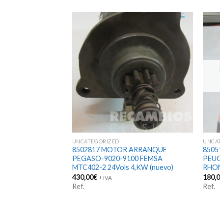
UNCATEGORIZED
UNCA
 6-VOLS CARACOL
8502817 MOTOR ARRANQUE
850
PEGASO-9020-9100 FEMSA
PEUG
MTC402-2 24Vols 4,KW (nuevo)
RHON
430,00
€
180,
+ IVA
Ref.
Ref.