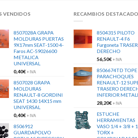
S VENDIDOS
RECAMBIOS DESTACAD
8507028A GRAPA
8504315 PILOTO
MOLDURAS PUERTAS
RENAULT-4 F6
9X17mm SEAT-1500 4-
Furgoneta TRASE
Faros AC-59026600
DERECHO
METALICA
56,50
€
+ IVA
UNIVERSAL
8506674TD TOPE
0,40
€
+ IVA
PARACHOQUES
8507028 GRAPA
RENAULT-12 SUP
MOLDURAS
TRASERO DEREC
RENAULT-8 GORDINI
INFERIOR METAL
SEAT 1430 14X15 mm
28,20
€
+ IVA
UNIVERSAL
ESTUCHE
0,40
€
+ IVA
HERRAMIENTAS
8506912
VASO 1/4 + 3/8 + 1
GUARDAPOLVO
TORX +