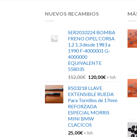
NUEVOS RECAMBIOS
MÁ
SER2010224 BOMBA
FRENO OPEL CORSA
1.2 1.3 desde 1983 a
1990 F-4000001 G-
4000000
EQUIVALENTE
558035
El
El
152,00
€
120,00
€
+ IVA
precio
precio
8503218 LLAVE
original
actual
EXTENSIBLE RUEDA
era:
es:
Para Tornillos de 17mm
152,00€.
120,00€.
REFORZADA
ESPECIAL MORRIS
MINI BMW
CLACICOS
25,00
€
+ IVA