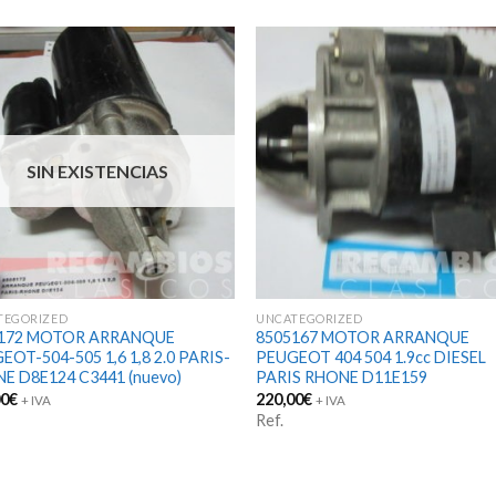
SIN EXISTENCIAS
TEGORIZED
UNCATEGORIZED
5172 MOTOR ARRANQUE
8505167 MOTOR ARRANQUE
EOT-504-505 1,6 1,8 2.0 PARIS-
PEUGEOT 404 504 1.9cc DIESEL
E D8E124 C3441 (nuevo)
PARIS RHONE D11E159
00
€
220,00
€
+ IVA
+ IVA
Ref.