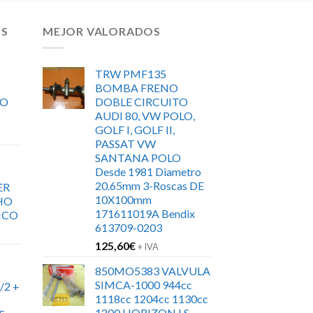
OS
MEJOR VALORADOS
TRW PMF135
BOMBA FRENO
RO
DOBLE CIRCUITO
AUDI 80, VW POLO,
GOLF I, GOLF II,
PASSAT VW
SANTANA POLO
Desde 1981 Diametro
20.65mm 3-Roscas DE
ER
10X100mm
HO
171611019A Bendix
ICO
613709-0203
125,60
€
+ IVA
850MO5383 VALVULA
SIMCA-1000 944cc
/2 +
1118cc 1204cc 1130cc
1200 HORIZON LS