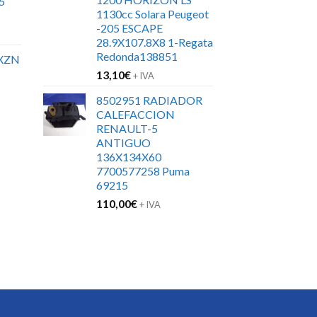
5
1130cc Solara Peugeot
-205 ESCAPE
28.9X107.8X8 1-Regata
Redonda138851
XZN
13,10
€
+ IVA
8502951 RADIADOR
CALEFACCION
RENAULT-5
ANTIGUO
136X134X60
7700577258 Puma
69215
110,00
€
+ IVA