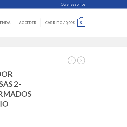
Quienes somos
0
IENDA
ACCEDER
CARRITO /
0,00
€
DOR
AS 2-
ORMADOS
CIO