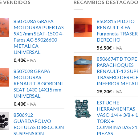
S VENDIDOS
RECAMBIOS DESTACAD
8507028A GRAPA
8504315 PILOTO
MOLDURAS PUERTAS
RENAULT-4 F6
9X17mm SEAT-1500 4-
Furgoneta TRASE
Faros AC-59026600
DERECHO
METALICA
56,50
€
+ IVA
UNIVERSAL
8506674TD TOPE
0,40
€
+ IVA
PARACHOQUES
8507028 GRAPA
RENAULT-12 SUP
MOLDURAS
TRASERO DEREC
RENAULT-8 GORDINI
INFERIOR METAL
SEAT 1430 14X15 mm
28,20
€
+ IVA
UNIVERSAL
ESTUCHE
0,40
€
+ IVA
HERRAMIENTAS
8506912
VASO 1/4 + 3/8 + 1
GUARDAPOLVO
TORX +
ROTULAS DIRECCION
COMBINADAS 21
SUSPENSION
PIEZAS