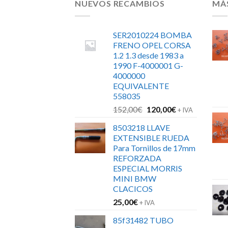
NUEVOS RECAMBIOS
MÁ
SER2010224 BOMBA
FRENO OPEL CORSA
1.2 1.3 desde 1983 a
1990 F-4000001 G-
4000000
EQUIVALENTE
558035
El
El
152,00
€
120,00
€
+ IVA
precio
precio
8503218 LLAVE
original
actual
EXTENSIBLE RUEDA
era:
es:
Para Tornillos de 17mm
152,00€.
120,00€.
REFORZADA
ESPECIAL MORRIS
MINI BMW
CLACICOS
25,00
€
+ IVA
85f31482 TUBO