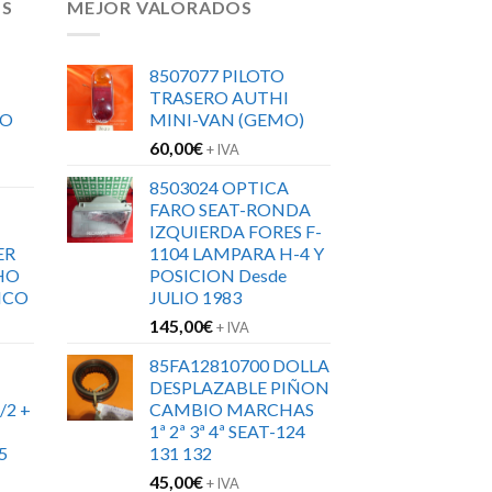
OS
MEJOR VALORADOS
8507077 PILOTO
TRASERO AUTHI
RO
MINI-VAN (GEMO)
60,00
€
+ IVA
8503024 OPTICA
FARO SEAT-RONDA
IZQUIERDA FORES F-
ER
1104 LAMPARA H-4 Y
HO
POSICION Desde
ICO
JULIO 1983
145,00
€
+ IVA
85FA12810700 DOLLA
DESPLAZABLE PIÑON
/2 +
CAMBIO MARCHAS
1ª 2ª 3ª 4ª SEAT-124
5
131 132
45,00
€
+ IVA