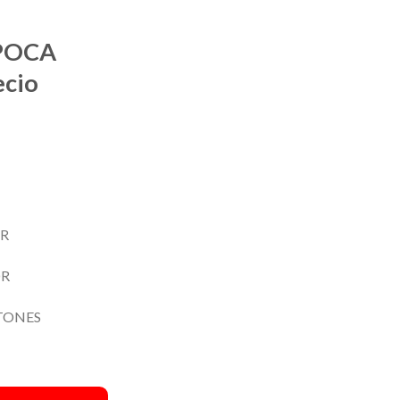
POCA
cio
OR
OR
TONES