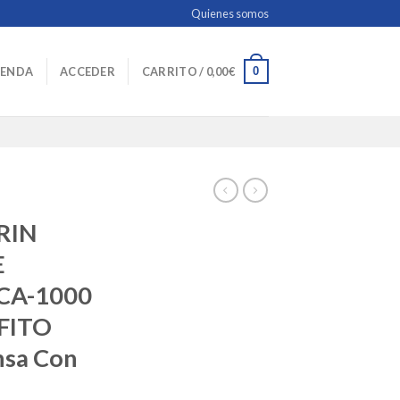
Quienes somos
0
IENDA
ACCEDER
CARRITO /
0,00
€
RIN
E
CA-1000
AFITO
nsa Con