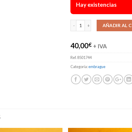
Hay existencias
AÑADIR AL 
40,00
€
+ IVA
Ref.
8501744
Categoría:
embrague
S