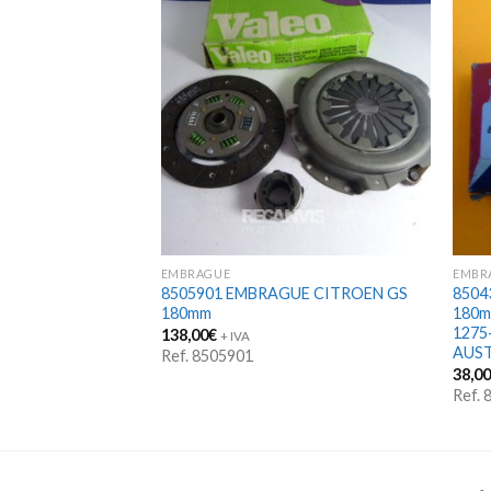
EMBRAGUE
EMBR
ARIN RODAMIENTO
8505901 EMBRAGUE CITROEN GS
850
AGUE CITROEN
180mm
180m
ECIAL
1275
138,00
€
+ IVA
AUST
Ref. 8505901
38,0
Ref.