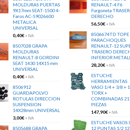
MOLDURAS PUERTAS
RENAULT-4 F6
9X17mm SEAT-1500 4-
Furgoneta TRASE
Faros AC-59026600
DERECHO
METALICA
56,50
€
+ IVA
UNIVERSAL
8506674TD TOPE
0,40
€
+ IVA
PARACHOQUES
8507028 GRAPA
RENAULT-12 SUP
MOLDURAS
TRASERO DEREC
RENAULT-8 GORDINI
INFERIOR METAL
SEAT 1430 14X15 mm
28,20
€
+ IVA
UNIVERSAL
ESTUCHE
0,40
€
+ IVA
HERRAMIENTAS
8506912
VASO 1/4 + 3/8 + 1
GUARDAPOLVO
TORX +
ROTULAS DIRECCION
COMBINADAS 21
SUSPENSION
PIEZAS
14X28mm UNIVERSAL
147,90
€
+ IVA
3,00
€
+ IVA
ESTUCHE VASOS 
8505688 GRAPA
12 PUNTAS 1/2 12