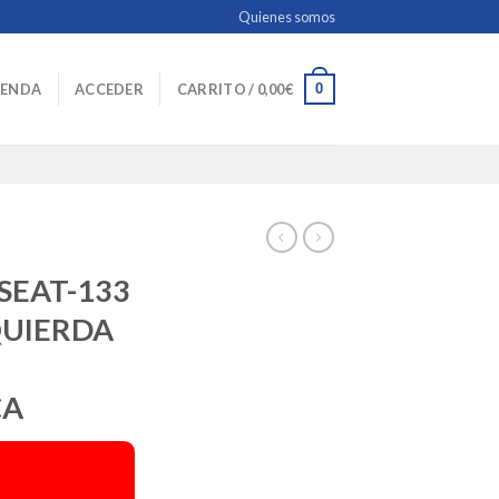
Quienes somos
0
IENDA
ACCEDER
CARRITO /
0,00
€
SEAT-133
QUIERDA
CA