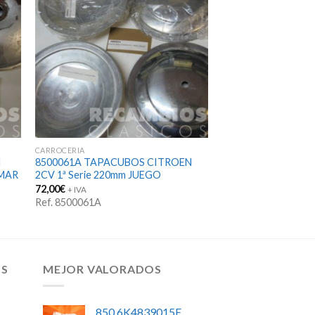
CARROCERIA
N
8500061A TAPACUBOS CITROEN
MAR
2CV 1ª Serie 220mm JUEGO
72,00
€
+ IVA
Ref. 8500061A
OS
MEJOR VALORADOS
850 6K4839015E