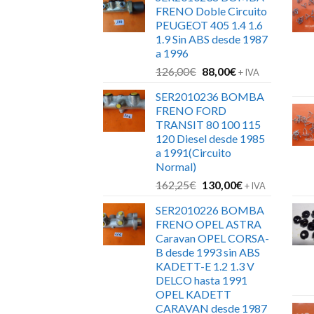
FRENO Doble Circuito
PEUGEOT 405 1.4 1.6
1.9 Sin ABS desde 1987
a 1996
El
El
126,00
€
88,00
€
+ IVA
precio
precio
SER2010236 BOMBA
original
actual
FRENO FORD
era:
es:
TRANSIT 80 100 115
126,00€.
88,00€.
120 Diesel desde 1985
a 1991(Circuito
Normal)
El
El
162,25
€
130,00
€
+ IVA
precio
precio
SER2010226 BOMBA
original
actual
FRENO OPEL ASTRA
era:
es:
Caravan OPEL CORSA-
162,25€.
130,00€.
B desde 1993 sin ABS
KADETT-E 1.2 1.3 V
DELCO hasta 1991
OPEL KADETT
CARAVAN desde 1987