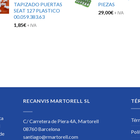
TAPIZADO PUERTAS
PIEZAS
SEAT 127 PLASTICO
29,00
€
+ IVA
00.059.383.63
1,85
€
+ IVA
RECANVIS MARTORELL SL
TÉ
ta
Tér
C/ Carretera de Piera 4A, Martorell
l
08760 Barcelona
Polí
 de
santiago@rmartorell.com