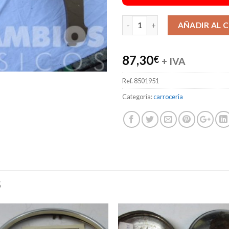
AÑADIR AL 
87,30
€
+ IVA
Ref.
8501951
Categoría:
carroceria
S