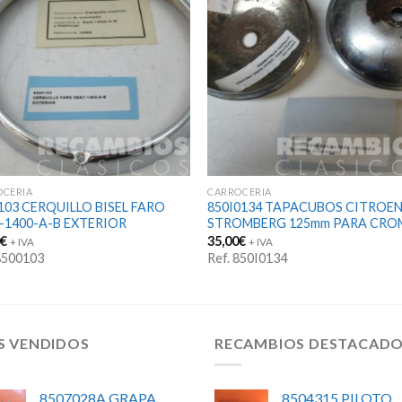
OCERIA
CARROCERIA
103 CERQUILLO BISEL FARO
850I0134 TAPACUBOS CITROE
-1400-A-B EXTERIOR
STROMBERG 125mm PARA CRO
0
€
35,00
€
+ IVA
+ IVA
 8500103
Ref. 850I0134
S VENDIDOS
RECAMBIOS DESTACAD
8507028A GRAPA
8504315 PILOTO