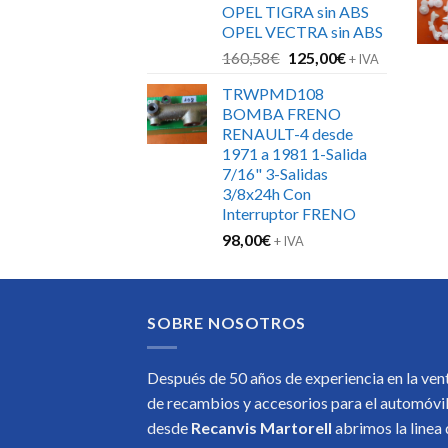
OPEL TIGRA sin ABS
OPEL VECTRA sin ABS
El
El
160,58
€
125,00
€
+ IVA
precio
precio
TRWPMD108
original
actual
BOMBA FRENO
era:
es:
RENAULT-4 desde
160,58€.
125,00€.
1971 a 1981 1-Salida
7/16" 3-Salidas
3/8x24h Con
Interruptor FRENO
98,00
€
+ IVA
SOBRE NOSOTROS
Después de 50 años de experiencia en la ven
de recambios y accesorios para el automóvi
desde
Recanvis Martorell
abrimos la linea