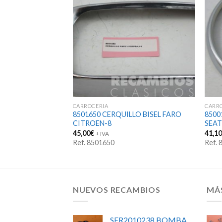
CARROCERIA
CARR
BOS CITROEN 2CV
8501650 CERQUILLO BISEL FARO
8500
UEGO
CITROEN-8
SEAT
45,00
€
41,1
+ IVA
Ref. 8501650
Ref.
NUEVOS RECAMBIOS
MÁ
SER2010238 BOMBA