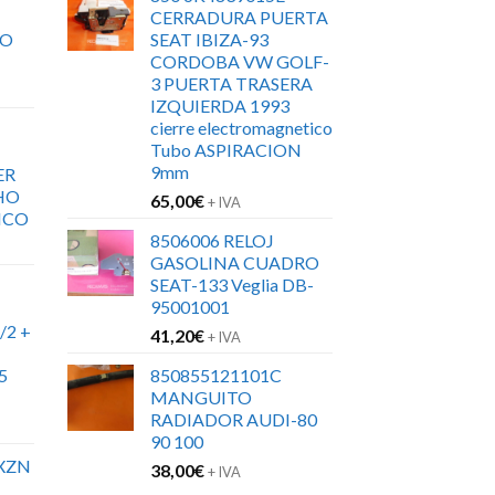
CERRADURA PUERTA
RO
SEAT IBIZA-93
CORDOBA VW GOLF-
3 PUERTA TRASERA
IZQUIERDA 1993
cierre electromagnetico
Tubo ASPIRACION
9mm
ER
HO
65,00
€
+ IVA
ICO
8506006 RELOJ
GASOLINA CUADRO
SEAT-133 Veglia DB-
95001001
/2 +
41,20
€
+ IVA
5
850855121101C
MANGUITO
RADIADOR AUDI-80
90 100
XZN
38,00
€
+ IVA