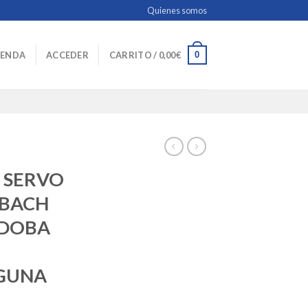
Quienes somos
0
IENDA
ACCEDER
CARRITO /
0,00
€
 SERVO
RBACH
RDOBA
GUNA