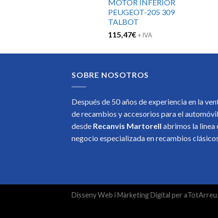
MOTOR INFERIOR
PEUGEOT-205 309
TALBOT
115,47
€
+ IVA
SOBRE NOSOTROS
Después de 50 años de experiencia en la ven
de recambios y accesorios para el automóvi
desde
Recanvis Martorell
abrimos la linea
negocio especializada en recambios clásic
Disseny Web
i
Màrketing Digital
per
aTotArreu