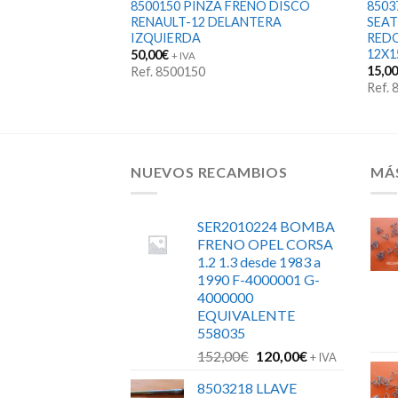
FRENO FORD
8500150 PINZA FRENO DISCO
8503
LUCAS PMC128
RENAULT-12 DELANTERA
SEAT
12X100 3-Salidas
IZQUIERDA
REDO
40AAB 2274066215
12X
50,00
€
+ IVA
15,0
Ref. 8500150
Ref.
NUEVOS RECAMBIOS
MÁ
SER2010224 BOMBA
FRENO OPEL CORSA
1.2 1.3 desde 1983 a
1990 F-4000001 G-
4000000
EQUIVALENTE
558035
El
El
152,00
€
120,00
€
+ IVA
precio
precio
8503218 LLAVE
original
actual