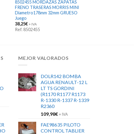
8502455 MORDAZAS ZAPATAS
FRENO TRASERAS MORRIS MINI
Diametro178mm 32mm GRUESO
Juego
38,25
€
+ IVA
Ref. 8502455
OS
MEJOR VALORADOS
DOLR142 BOMBA
AGUA RENAULT-12 L
RO
LT TS GORDINI
(R1170 R1177 R1173
R-1330 R-1337 R-1339
R2360
109,98
€
+ IVA
ER
FAE98635 PILOTO
HO
CONTROL TABLIER