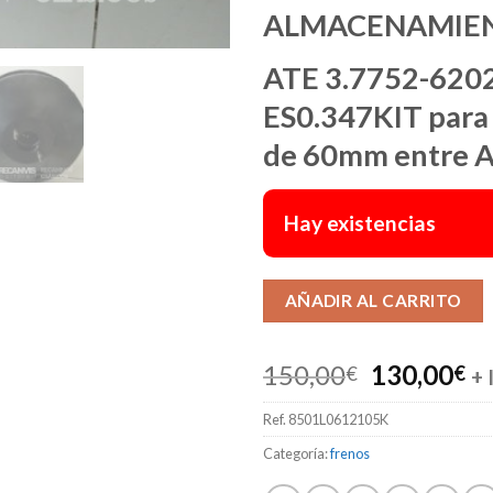
ALMACENAMIE
ATE 3.7752-620
ES0.347KIT par
de 60mm entre A
Hay existencias
AÑADIR AL CARRITO
El
El
150,00
130,00
€
€
+ 
precio
pr
Ref.
8501L0612105K
original
ac
era:
es
Categoría:
frenos
150,00€.
13