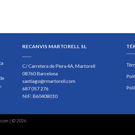
RECANVIS MARTORELL SL
TÉ
ta
Tér
C/ Carretera de Piera 4A, Martorell
l
08760 Barcelona
Polí
 de
santiago@rmartorell.com
os.
Polí
687 057 276
NIF: B60408010
.com
| © 2026