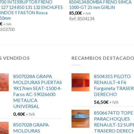
700 INTERRUPTOR FRENO
8504134 BOMBA FRENO SIMCA
 127 124 850 131 132 ENCHUFES
1000-GT 25 mm GIRLIN
NDOS Y FASTON Rosca
85,00
€
+ IVA
150mm
Ref. 8504134
0
€
+ IVA
 8503700
S VENDIDOS
RECAMBIOS DESTACAD
8507028A GRAPA
8504315 PILOTO
MOLDURAS PUERTAS
RENAULT-4 F6
9X17mm SEAT-1500 4-
Furgoneta TRASE
Faros AC-59026600
DERECHO
METALICA
56,50
€
+ IVA
UNIVERSAL
8506674TD TOPE
0,40
€
+ IVA
PARACHOQUES
8507028 GRAPA
RENAULT-12 SUP
MOLDURAS
TRASERO DEREC