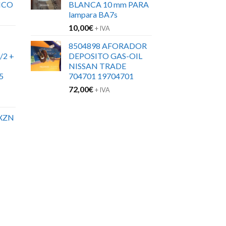
ICO
BLANCA 10 mm PARA
lampara BA7s
10,00
€
+ IVA
8504898 AFORADOR
/2 +
DEPOSITO GAS-OIL
NISSAN TRADE
5
704701 19704701
72,00
€
+ IVA
XZN