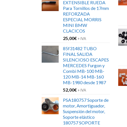
EXTENSIBLE RUEDA
era:
es:
Para Tornillos de 17mm
152,00€.
120,00€.
REFORZADA
ESPECIAL MORRIS
MINI BMW
CLACICOS
25,00
€
+ IVA
85f31482 TUBO
FINAL SALIDA
SILENCIOSO ESCAPES
MERCEDES Furgon y
Combi MB-100 MB-
120 MB-14 MB-160
MB-1980 desde 1987
52,00
€
+ IVA
PSA180757 Soporte de
motor, Amortiguador,
Suspensión del motor,
Soporte elástico
180757 SOPORTE