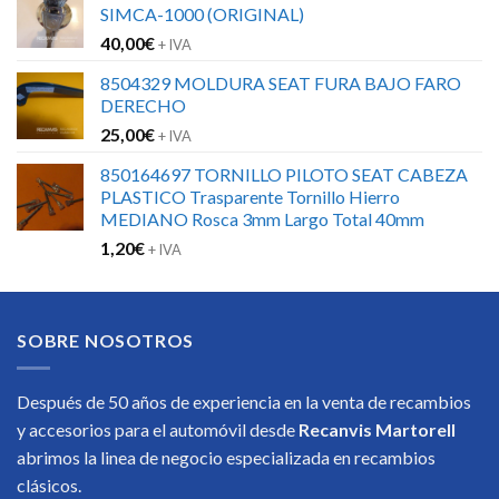
SIMCA-1000 (ORIGINAL)
40,00
€
+ IVA
8504329 MOLDURA SEAT FURA BAJO FARO
DERECHO
25,00
€
+ IVA
850164697 TORNILLO PILOTO SEAT CABEZA
PLASTICO Trasparente Tornillo Hierro
MEDIANO Rosca 3mm Largo Total 40mm
1,20
€
+ IVA
SOBRE NOSOTROS
Después de 50 años de experiencia en la venta de recambios
y accesorios para el automóvil desde
Recanvis Martorell
abrimos la linea de negocio especializada en recambios
clásicos.