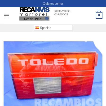
Skip
Quienes somos
to
content
0
Spanish