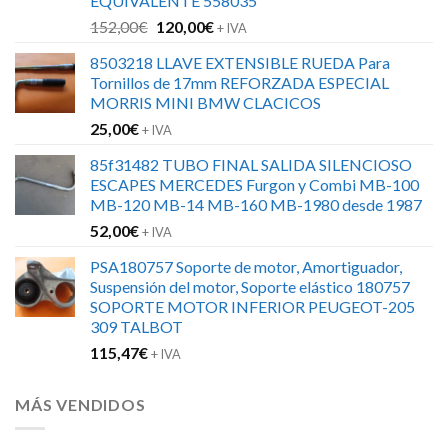
EQUIVALENTE 558035
El
El
152,00
€
120,00
€
+ IVA
precio
precio
8503218 LLAVE EXTENSIBLE RUEDA Para
original
actual
Tornillos de 17mm REFORZADA ESPECIAL
era:
es:
MORRIS MINI BMW CLACICOS
152,00€.
120,00€.
25,00
€
+ IVA
85f31482 TUBO FINAL SALIDA SILENCIOSO
ESCAPES MERCEDES Furgon y Combi MB-100
MB-120 MB-14 MB-160 MB-1980 desde 1987
52,00
€
+ IVA
PSA180757 Soporte de motor, Amortiguador,
Suspensión del motor, Soporte elástico 180757
SOPORTE MOTOR INFERIOR PEUGEOT-205
309 TALBOT
115,47
€
+ IVA
MÁS VENDIDOS