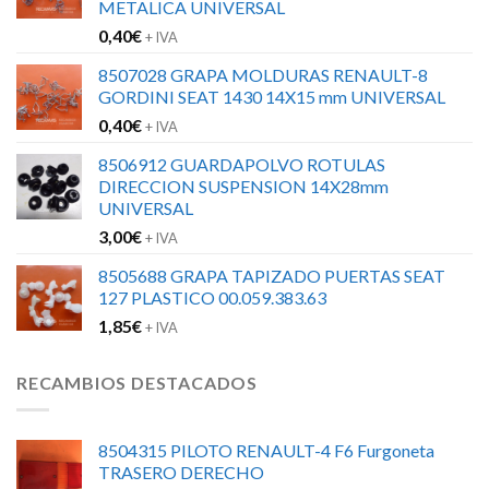
METALICA UNIVERSAL
0,40
€
+ IVA
8507028 GRAPA MOLDURAS RENAULT-8
GORDINI SEAT 1430 14X15 mm UNIVERSAL
0,40
€
+ IVA
8506912 GUARDAPOLVO ROTULAS
DIRECCION SUSPENSION 14X28mm
UNIVERSAL
3,00
€
+ IVA
8505688 GRAPA TAPIZADO PUERTAS SEAT
127 PLASTICO 00.059.383.63
1,85
€
+ IVA
RECAMBIOS DESTACADOS
8504315 PILOTO RENAULT-4 F6 Furgoneta
TRASERO DERECHO