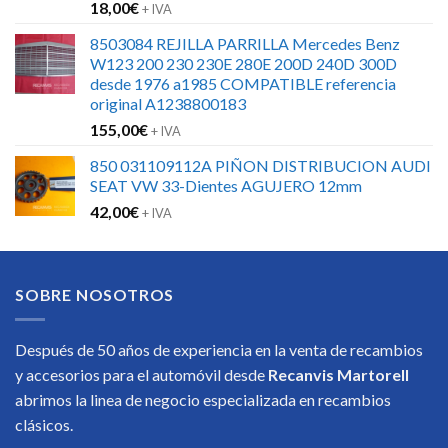
18,00
€
+ IVA
8503084 REJILLA PARRILLA Mercedes Benz
W123 200 230 230E 280E 200D 240D 300D
desde 1976 a1985 COMPATIBLE referencia
original A1238800183
155,00
€
+ IVA
850 031109112A PIÑON DISTRIBUCION AUDI
SEAT VW 33-Dientes AGUJERO 12mm
42,00
€
+ IVA
SOBRE NOSOTROS
Después de 50 años de experiencia en la venta de recambios
y accesorios para el automóvil desde
Recanvis Martorell
abrimos la linea de negocio especializada en recambios
clásicos.