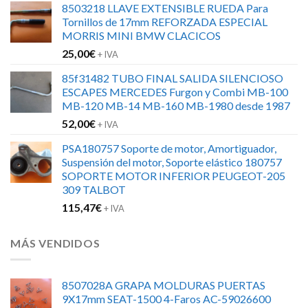
8503218 LLAVE EXTENSIBLE RUEDA Para
original
actual
Tornillos de 17mm REFORZADA ESPECIAL
era:
es:
MORRIS MINI BMW CLACICOS
152,00€.
120,00€.
25,00
€
+ IVA
85f31482 TUBO FINAL SALIDA SILENCIOSO
ESCAPES MERCEDES Furgon y Combi MB-100
MB-120 MB-14 MB-160 MB-1980 desde 1987
52,00
€
+ IVA
PSA180757 Soporte de motor, Amortiguador,
Suspensión del motor, Soporte elástico 180757
SOPORTE MOTOR INFERIOR PEUGEOT-205
309 TALBOT
115,47
€
+ IVA
MÁS VENDIDOS
8507028A GRAPA MOLDURAS PUERTAS
9X17mm SEAT-1500 4-Faros AC-59026600