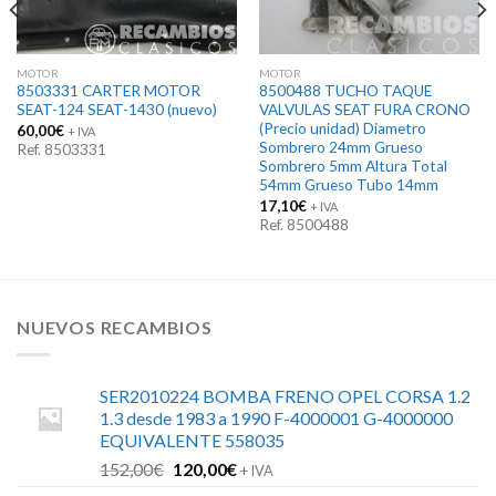
MOTOR
MOTOR
8503331 CARTER MOTOR
8500488 TUCHO TAQUE
SEAT-124 SEAT-1430 (nuevo)
VALVULAS SEAT FURA CRONO
(Precio unidad) Diametro
60,00
€
+ IVA
Sombrero 24mm Grueso
Ref. 8503331
Sombrero 5mm Altura Total
54mm Grueso Tubo 14mm
17,10
€
+ IVA
Ref. 8500488
NUEVOS RECAMBIOS
SER2010224 BOMBA FRENO OPEL CORSA 1.2
1.3 desde 1983 a 1990 F-4000001 G-4000000
EQUIVALENTE 558035
El
El
152,00
€
120,00
€
+ IVA
precio
precio