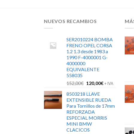
NUEVOS RECAMBIOS
MÁ
SER2010224 BOMBA
FRENO OPEL CORSA
1.2 1.3 desde 1983 a
1990 F-4000001 G-
4000000
EQUIVALENTE
558035
El
El
152,00
€
120,00
€
+ IVA
precio
precio
8503218 LLAVE
original
actual
EXTENSIBLE RUEDA
era:
es:
Para Tornillos de 17mm
152,00€.
120,00€.
REFORZADA
ESPECIAL MORRIS
MINI BMW
CLACICOS