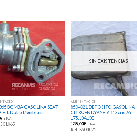
S
SIN EXISTENCIAS
ENTACIÓN
ALIMENTACIÓN
065 BOMBA GASOLINA SEAT
8504021 DEPOSITO GASOLINA
D-E-L Doble Membrana
CITROEN DYANE-6 1ª Serie AY-
175.10A10E
0
€
+ IVA
135,00
€
 8501065
+ IVA
Ref. 8504021