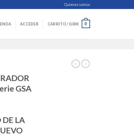
Quienes somos
0
IENDA
ACCEDER
CARRITO /
0,00
€
URADOR
erie GSA
 DE LA
NUEVO