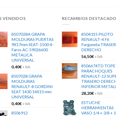
S VENDIDOS
RECAMBIOS DESTACAD
8507028A GRAPA
8504315 PILOTO
MOLDURAS PUERTAS
RENAULT-4 F6
9X17mm SEAT-1500 4-
Furgoneta TRASE
Faros AC-59026600
DERECHO
METALICA
56,50
€
+ IVA
UNIVERSAL
8506674TD TOPE
0,40
€
+ IVA
PARACHOQUES
8507028 GRAPA
RENAULT-12 SUP
MOLDURAS
TRASERO DEREC
RENAULT-8 GORDINI
INFERIOR METAL
SEAT 1430 14X15 mm
28,20
€
+ IVA
UNIVERSAL
ESTUCHE
0,40
€
+ IVA
HERRAMIENTAS
8506912
VASO 1/4 + 3/8 + 1