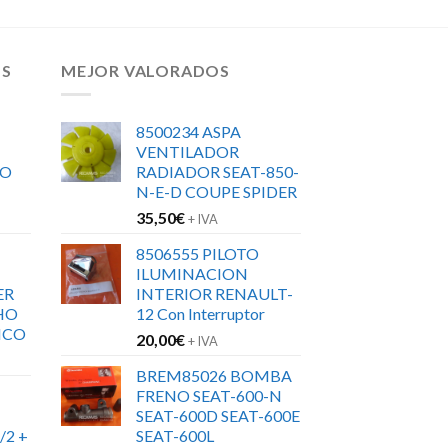
OS
MEJOR VALORADOS
8500234 ASPA
VENTILADOR
RO
RADIADOR SEAT-850-
N-E-D COUPE SPIDER
35,50
€
+ IVA
8506555 PILOTO
ILUMINACION
ER
INTERIOR RENAULT-
HO
12 Con Interruptor
ICO
20,00
€
+ IVA
BREM85026 BOMBA
FRENO SEAT-600-N
SEAT-600D SEAT-600E
/2 +
SEAT-600L