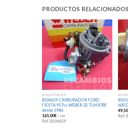
PRODUCTOS RELACIONADO
STENCIAS
ALIMENTACIÓN
ALIM
TO GASOLINA
8506629 CARBURADOR FORD
8501
rie AFORADOR
FIESTA 957cc WEBER 32 TLM 87BF
600 
desde 1986
49,5
165,00
€
Ref.
+ IVA
Ref. 8506629