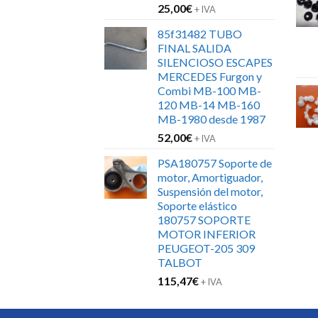
25,00
€
+ IVA
85f31482 TUBO
FINAL SALIDA
SILENCIOSO ESCAPES
MERCEDES Furgon y
Combi MB-100 MB-
120 MB-14 MB-160
MB-1980 desde 1987
52,00
€
+ IVA
PSA180757 Soporte de
motor, Amortiguador,
Suspensión del motor,
Soporte elástico
180757 SOPORTE
MOTOR INFERIOR
PEUGEOT-205 309
TALBOT
115,47
€
+ IVA