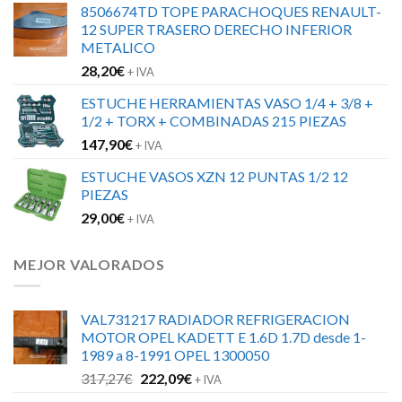
8506674TD TOPE PARACHOQUES RENAULT-
12 SUPER TRASERO DERECHO INFERIOR
METALICO
28,20
€
+ IVA
ESTUCHE HERRAMIENTAS VASO 1/4 + 3/8 +
1/2 + TORX + COMBINADAS 215 PIEZAS
147,90
€
+ IVA
ESTUCHE VASOS XZN 12 PUNTAS 1/2 12
PIEZAS
29,00
€
+ IVA
MEJOR VALORADOS
VAL731217 RADIADOR REFRIGERACION
MOTOR OPEL KADETT E 1.6D 1.7D desde 1-
1989 a 8-1991 OPEL 1300050
El
El
317,27
€
222,09
€
+ IVA
precio
precio