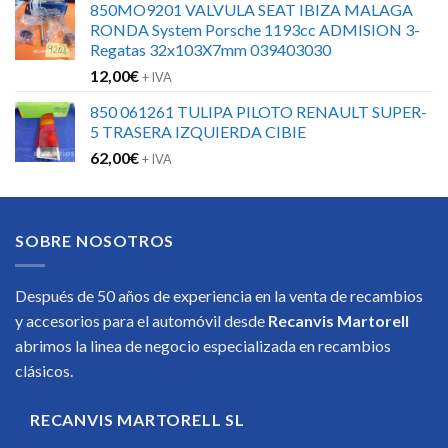
850MO9201 VALVULA SEAT IBIZA MALAGA
original
actual
RONDA System Porsche 1193cc ADMISION 3-
era:
es:
Regatas 32x103X7mm 039403030
317,27€.
222,09€.
12,00
€
+ IVA
850 061261 TULIPA PILOTO RENAULT SUPER-
5 TRASERA IZQUIERDA CIBIE
62,00
€
+ IVA
SOBRE NOSOTROS
Después de 50 años de experiencia en la venta de recambios
y accesorios para el automóvil desde
Recanvis Martorell
abrimos la linea de negocio especializada en recambios
clásicos.
RECANVIS MARTORELL SL