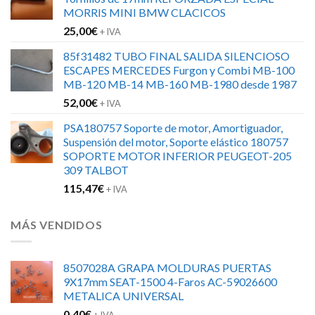
era:
es:
MORRIS MINI BMW CLACICOS
152,00€.
120,00€.
25,00
€
+ IVA
85f31482 TUBO FINAL SALIDA SILENCIOSO
ESCAPES MERCEDES Furgon y Combi MB-100
MB-120 MB-14 MB-160 MB-1980 desde 1987
52,00
€
+ IVA
PSA180757 Soporte de motor, Amortiguador,
Suspensión del motor, Soporte elástico 180757
SOPORTE MOTOR INFERIOR PEUGEOT-205
309 TALBOT
115,47
€
+ IVA
MÁS VENDIDOS
8507028A GRAPA MOLDURAS PUERTAS
9X17mm SEAT-1500 4-Faros AC-59026600
METALICA UNIVERSAL
0,40
€