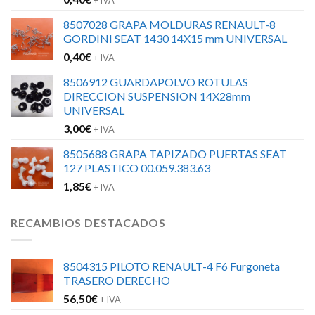
+ IVA
8507028 GRAPA MOLDURAS RENAULT-8
GORDINI SEAT 1430 14X15 mm UNIVERSAL
0,40
€
+ IVA
8506912 GUARDAPOLVO ROTULAS
DIRECCION SUSPENSION 14X28mm
UNIVERSAL
3,00
€
+ IVA
8505688 GRAPA TAPIZADO PUERTAS SEAT
127 PLASTICO 00.059.383.63
1,85
€
+ IVA
RECAMBIOS DESTACADOS
8504315 PILOTO RENAULT-4 F6 Furgoneta
TRASERO DERECHO
56,50
€
+ IVA