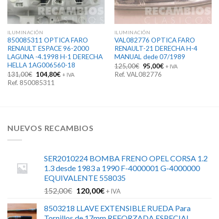
ILUMINACIÓN
ILUMINACIÓN
850085311 OPTICA FARO
VAL082776 OPTICA FARO
RENAULT ESPACE 96-2000
RENAULT-21 DERECHA H-4
LAGUNA -4.1998 H-1 DERECHA
MANUAL dede 07/1989
HELLA 1AG006560-18
El
El
125,00
€
95,00
€
+ IVA
precio
precio
El
El
131,00
€
104,80
€
Ref. VAL082776
+ IVA
original
actual
precio
precio
Ref. 850085311
era:
es:
original
actual
125,00€.
95,00€.
era:
es:
131,00€.
104,80€.
NUEVOS RECAMBIOS
SER2010224 BOMBA FRENO OPEL CORSA 1.2
1.3 desde 1983 a 1990 F-4000001 G-4000000
EQUIVALENTE 558035
El
El
152,00
€
120,00
€
+ IVA
precio
precio
8503218 LLAVE EXTENSIBLE RUEDA Para
original
actual
Tornillos de 17mm REFORZADA ESPECIAL