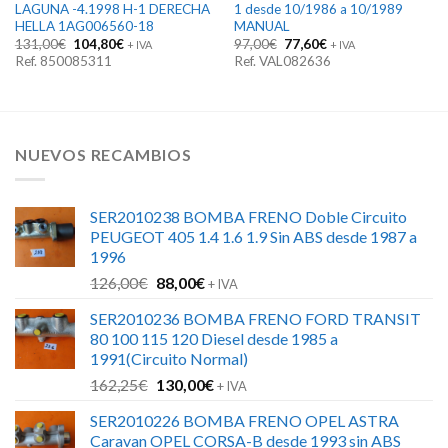
LAGUNA -4.1998 H-1 DERECHA
1 desde 10/1986 a 10/1989
HELLA 1AG006560-18
MANUAL
El
El
El
El
131,00
€
104,80
€
97,00
€
77,60
€
+ IVA
+ IVA
precio
precio
precio
precio
Ref. 850085311
Ref. VAL082636
original
actual
original
actual
era:
es:
era:
es:
131,00€.
104,80€.
97,00€.
77,60€.
NUEVOS RECAMBIOS
SER2010238 BOMBA FRENO Doble Circuito
PEUGEOT 405 1.4 1.6 1.9 Sin ABS desde 1987 a
1996
El
El
126,00
€
88,00
€
+ IVA
precio
precio
SER2010236 BOMBA FRENO FORD TRANSIT
original
actual
80 100 115 120 Diesel desde 1985 a
era:
es:
1991(Circuito Normal)
126,00€.
88,00€.
El
El
162,25
€
130,00
€
+ IVA
precio
precio
SER2010226 BOMBA FRENO OPEL ASTRA
original
actual
Caravan OPEL CORSA-B desde 1993 sin ABS
era:
es: