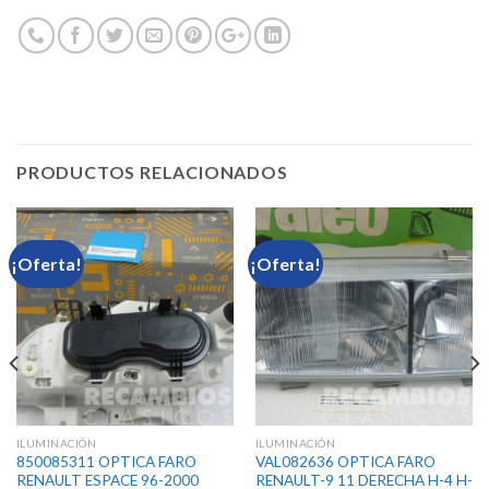
PRODUCTOS RELACIONADOS
¡Oferta!
¡Oferta!
ILUMINACIÓN
ILUMINACIÓN
850085311 OPTICA FARO
VAL082636 OPTICA FARO
RENAULT ESPACE 96-2000
RENAULT-9 11 DERECHA H-4 H-