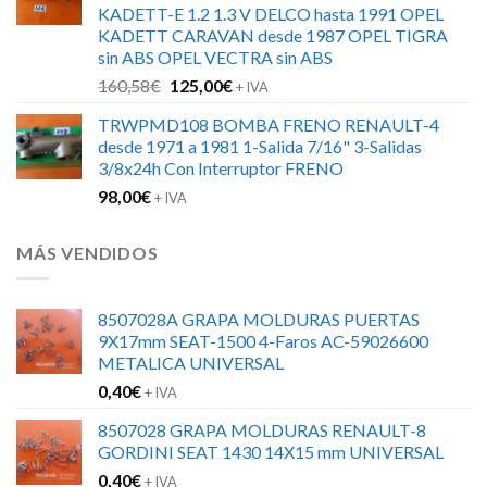
KADETT-E 1.2 1.3 V DELCO hasta 1991 OPEL
162,25€.
130,00€.
KADETT CARAVAN desde 1987 OPEL TIGRA
sin ABS OPEL VECTRA sin ABS
El
El
160,58
€
125,00
€
+ IVA
precio
precio
TRWPMD108 BOMBA FRENO RENAULT-4
original
actual
desde 1971 a 1981 1-Salida 7/16" 3-Salidas
era:
es:
3/8x24h Con Interruptor FRENO
160,58€.
125,00€.
98,00
€
+ IVA
MÁS VENDIDOS
8507028A GRAPA MOLDURAS PUERTAS
9X17mm SEAT-1500 4-Faros AC-59026600
METALICA UNIVERSAL
0,40
€
+ IVA
8507028 GRAPA MOLDURAS RENAULT-8
GORDINI SEAT 1430 14X15 mm UNIVERSAL
0,40
€
+ IVA