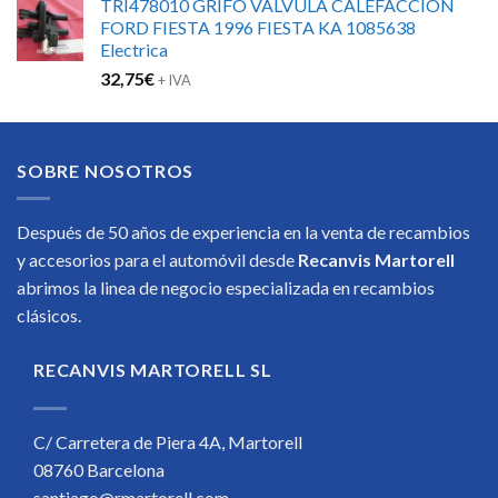
TRI478010 GRIFO VALVULA CALEFACCION
FORD FIESTA 1996 FIESTA KA 1085638
Electrica
32,75
€
+ IVA
SOBRE NOSOTROS
Después de 50 años de experiencia en la venta de recambios
y accesorios para el automóvil desde
Recanvis Martorell
abrimos la linea de negocio especializada en recambios
clásicos.
RECANVIS MARTORELL SL
C/ Carretera de Piera 4A, Martorell
08760 Barcelona
santiago@rmartorell.com