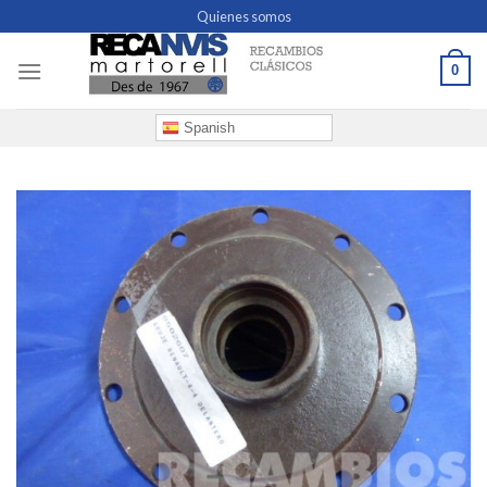
Skip
Quienes somos
to
content
0
Spanish