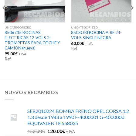
UNCATEGORIZED
UNCATEGORIZED
8506735 BOCINAS
850SORI BOCINA AIRE 24-
ELECTRICAS 12-VOLS 2-
VOLS SINGLE NEGRA
TROMPETAS PARA COCHE Y
60,00
€
+ IVA
CAMION (nueva)
Ref.
95,00
€
+ IVA
Ref.
NUEVOS RECAMBIOS
SER2010224 BOMBA FRENO OPEL CORSA 1.2
1.3 desde 1983 a 1990 F-4000001 G-4000000
EQUIVALENTE 558035
El
El
152,00
€
120,00
€
+ IVA