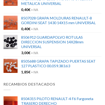
METALICA UNIVERSAL
0,40
€
+ IVA
8507028 GRAPA MOLDURAS RENAULT-8
GORDINI SEAT 1430 14X15 mm UNIVERSAL
0,40
€
+ IVA
8506912 GUARDAPOLVO ROTULAS
DIRECCION SUSPENSION 14X28mm
UNIVERSAL
3,00
€
+ IVA
8505688 GRAPA TAPIZADO PUERTAS SEAT
127 PLASTICO 00.059.383.63
1,85
€
+ IVA
RECAMBIOS DESTACADOS
8504315 PILOTO RENAULT-4 F6 Furgoneta
TRASERO DERECHO