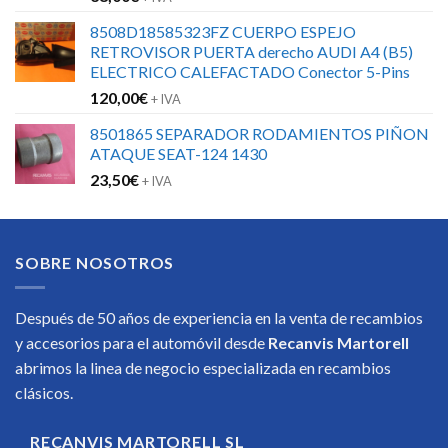
8508D18585323FZ CUERPO ESPEJO
RETROVISOR PUERTA derecho AUDI A4 (B5)
ELECTRICO CALEFACTADO Conector 5-Pins
120,00
€
+ IVA
8501865 SEPARADOR RODAMIENTOS PIÑON
ATAQUE SEAT-124 1430
23,50
€
+ IVA
SOBRE NOSOTROS
Después de 50 años de experiencia en la venta de recambios
y accesorios para el automóvil desde
Recanvis Martorell
abrimos la linea de negocio especializada en recambios
clásicos.
RECANVIS MARTORELL SL