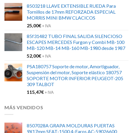
precio
precio
8503218 LLAVE EXTENSIBLE RUEDA Para
original
actual
Tornillos de 17mm REFORZADA ESPECIAL
era:
es:
MORRIS MINI BMW CLACICOS
152,00€.
120,00€.
25,00
€
+ IVA
85f31482 TUBO FINAL SALIDA SILENCIOSO
ESCAPES MERCEDES Furgon y Combi MB-100
MB-120 MB-14 MB-160 MB-1980 desde 1987
52,00
€
+ IVA
PSA180757 Soporte de motor, Amortiguador,
Suspensión del motor, Soporte elástico 180757
SOPORTE MOTOR INFERIOR PEUGEOT-205
309 TALBOT
115,47
€
+ IVA
MÁS VENDIDOS
8507028A GRAPA MOLDURAS PUERTAS
9X17mm SEAT-1500 4-Faros AC-59026600