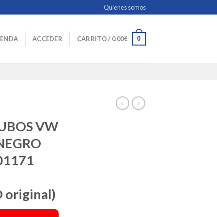
Quienes somos
0
IENDA
ACCEDER
CARRITO /
0,00
€
CUBOS VW
e NEGRO
01171
original)