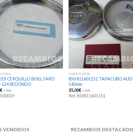
OCERIA
CARROCERIA
019 CERQUILLO BISEL FARO
850 811601151 TAPACUBO AUD
T-124 REDONDO
142mm
0
€
35,00
€
+ IVA
+ IVA
 8500019
Ref. 850811601151
S VENDIDOS
RECAMBIOS DESTACAD