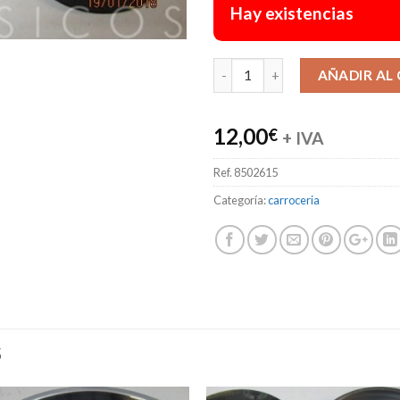
Hay existencias
AÑADIR AL
12,00
€
+ IVA
Ref.
8502615
Categoría:
carroceria
S