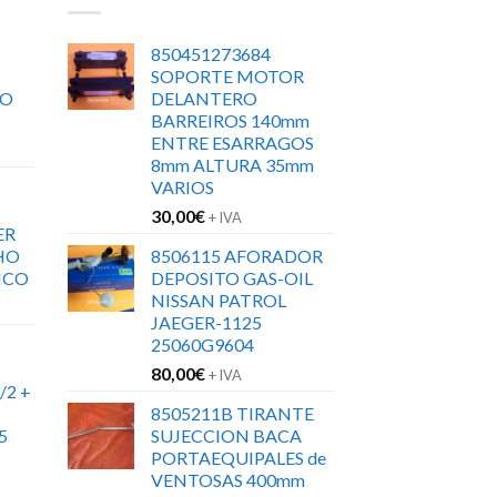
850451273684
SOPORTE MOTOR
RO
DELANTERO
BARREIROS 140mm
ENTRE ESARRAGOS
8mm ALTURA 35mm
VARIOS
30,00
€
+ IVA
ER
HO
8506115 AFORADOR
ICO
DEPOSITO GAS-OIL
NISSAN PATROL
JAEGER-1125
25060G9604
80,00
€
+ IVA
/2 +
8505211B TIRANTE
5
SUJECCION BACA
PORTAEQUIPALES de
VENTOSAS 400mm