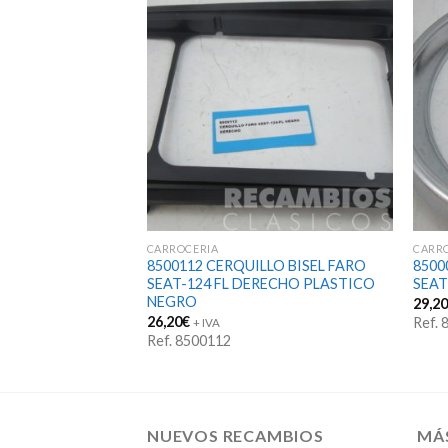
STENCIAS
CARROCERIA
CARR
LLO BISEL FARO
8500112 CERQUILLO BISEL FARO
8500
QUIERDO PLASTICO
SEAT-124 FL DERECHO PLASTICO
SEA
NEGRO
29,2
26,20
€
Ref.
+ IVA
Ref. 8500112
NUEVOS RECAMBIOS
MÁ