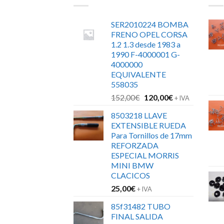
SER2010224 BOMBA
FRENO OPEL CORSA
1.2 1.3 desde 1983 a
1990 F-4000001 G-
4000000
EQUIVALENTE
558035
El
El
152,00
€
120,00
€
+ IVA
precio
precio
8503218 LLAVE
original
actual
EXTENSIBLE RUEDA
era:
es:
Para Tornillos de 17mm
152,00€.
120,00€.
REFORZADA
ESPECIAL MORRIS
MINI BMW
CLACICOS
25,00
€
+ IVA
85f31482 TUBO
FINAL SALIDA