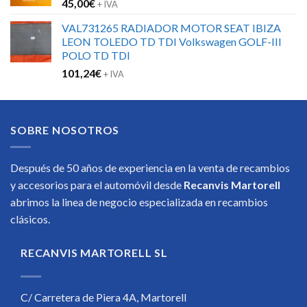
45,00
€
+ IVA
VAL731265 RADIADOR MOTOR SEAT IBIZA
LEON TOLEDO TD TDI Volkswagen GOLF-III
POLO TD TDI
101,24
€
+ IVA
SOBRE NOSOTROS
Después de 50 años de experiencia en la venta de recambios
y accesorios para el automóvil desde
Recanvis Martorell
abrimos la linea de negocio especializada en recambios
clásicos.
RECANVIS MARTORELL SL
C/ Carretera de Piera 4A, Martorell