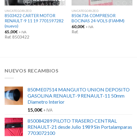
UNCATEGORIZED
UNCATEGORIZED
8503422 CARTER MOTOR
8506736 COMPRESOR
RENAULT-9 11 19 7701597282
BOCINAS 24-VOLS (FIAMM)
(nuevo)
60,00
€
+ IVA
65,00
€
Ref.
+ IVA
Ref. 8503422
NUEVOS RECAMBIOS
850ME07514 MANGUITO UNION DEPOSITO
GASOLINA RENAULT-9 RENAULT-11 50mm
Diametro Interior
15,00
€
+ IVA
850084289 PILOTO TRASERO CENTRAL
RENAULT-21 desde Julio 1989 Sin Portalamparas
7703072100