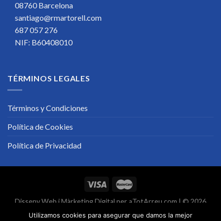
08760 Barcelona
santiago@rmartorell.com
687 057 276
NIF: B60408010
TÉRMINOS LEGALES
Términos y Condiciones
Política de Cookies
Política de Privacidad
Disseny Web
i
Màrketing Digital
per
aTotArreu.com
| © 2026
Utilizamos cookies para asegurar que damos la mejor