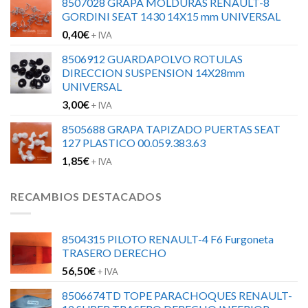
8507028 GRAPA MOLDURAS RENAULT-8
GORDINI SEAT 1430 14X15 mm UNIVERSAL
0,40
€
+ IVA
8506912 GUARDAPOLVO ROTULAS
DIRECCION SUSPENSION 14X28mm
UNIVERSAL
3,00
€
+ IVA
8505688 GRAPA TAPIZADO PUERTAS SEAT
127 PLASTICO 00.059.383.63
1,85
€
+ IVA
RECAMBIOS DESTACADOS
8504315 PILOTO RENAULT-4 F6 Furgoneta
TRASERO DERECHO
56,50
€
+ IVA
8506674TD TOPE PARACHOQUES RENAULT-