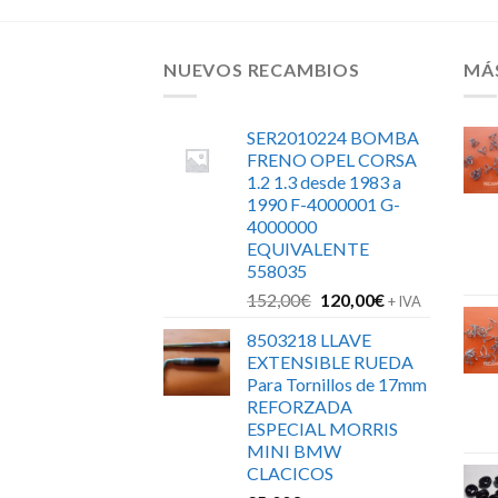
NUEVOS RECAMBIOS
MÁ
SER2010224 BOMBA
FRENO OPEL CORSA
1.2 1.3 desde 1983 a
1990 F-4000001 G-
4000000
EQUIVALENTE
558035
El
El
152,00
€
120,00
€
+ IVA
precio
precio
8503218 LLAVE
original
actual
EXTENSIBLE RUEDA
era:
es:
Para Tornillos de 17mm
152,00€.
120,00€.
REFORZADA
ESPECIAL MORRIS
MINI BMW
CLACICOS