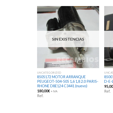
SIN EXISTENCIAS
UNCATEGORIZED
UNCA
 ARRANQUE
8505172 MOTOR ARRANQUE
8500
-1100-1300 Mg
PEUGEOT-504-505 1,6 1,8 2.0 PARIS-
D-E-L
 1275 MG MIDGET
RHONE D8E124 C3441 (nuevo)
95,0
0 A35 LUCAS
180,00
€
Ref.
+ IVA
Ref.