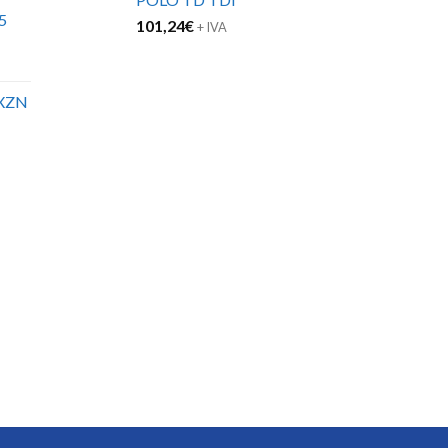
5
101,24
€
+ IVA
XZN