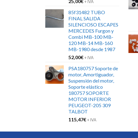
25,00
€
+ IVA
85f31482 TUBO
FINAL SALIDA
SILENCIOSO ESCAPES
MERCEDES Furgon y
Combi MB-100 MB-
120 MB-14 MB-160
MB-1980 desde 1987
52,00
€
+ IVA
PSA180757 Soporte de
motor, Amortiguador,
Suspensión del motor,
Soporte elástico
180757 SOPORTE
MOTOR INFERIOR
PEUGEOT-205 309
TALBOT
115,47
€
+ IVA