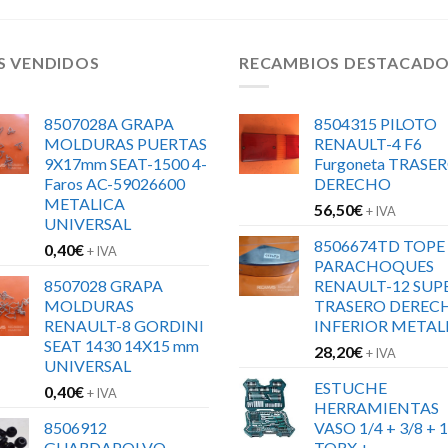
S VENDIDOS
RECAMBIOS DESTACAD
8507028A GRAPA
8504315 PILOTO
MOLDURAS PUERTAS
RENAULT-4 F6
9X17mm SEAT-1500 4-
Furgoneta TRASE
Faros AC-59026600
DERECHO
METALICA
56,50
€
+ IVA
UNIVERSAL
8506674TD TOPE
0,40
€
+ IVA
PARACHOQUES
8507028 GRAPA
RENAULT-12 SUP
MOLDURAS
TRASERO DEREC
RENAULT-8 GORDINI
INFERIOR METAL
SEAT 1430 14X15 mm
28,20
€
+ IVA
UNIVERSAL
ESTUCHE
0,40
€
+ IVA
HERRAMIENTAS
8506912
VASO 1/4 + 3/8 + 1
GUARDAPOLVO
TORX +