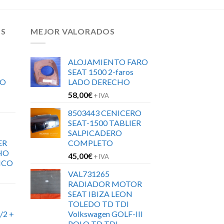
OS
MEJOR VALORADOS
ALOJAMIENTO FARO
SEAT 1500 2-faros
RO
LADO DERECHO
58,00
€
+ IVA
8503443 CENICERO
SEAT-1500 TABLIER
SALPICADERO
ER
COMPLETO
HO
45,00
€
+ IVA
ICO
VAL731265
RADIADOR MOTOR
SEAT IBIZA LEON
TOLEDO TD TDI
/2 +
Volkswagen GOLF-III
POLO TD TDI