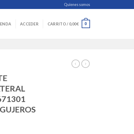
Quienes somos
0
IENDA
ACCEDER
CARRITO /
0,00
€
TE
ATERAL
671301
AGUJEROS