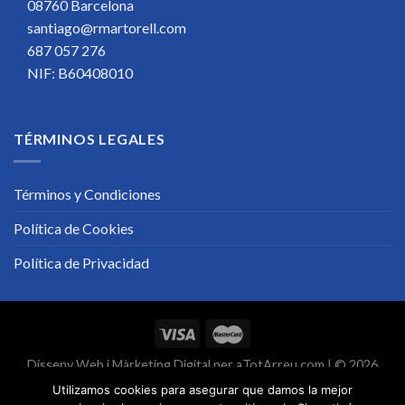
08760 Barcelona
santiago@rmartorell.com
687 057 276
NIF: B60408010
TÉRMINOS LEGALES
Términos y Condiciones
Política de Cookies
Política de Privacidad
Disseny Web
i
Màrketing Digital
per
aTotArreu.com
| © 2026
Utilizamos cookies para asegurar que damos la mejor