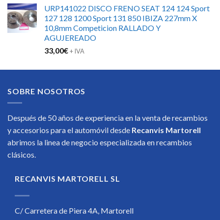
URP141022 DISCO FRENO SEAT 124 124 Sport
127 128 1200 Sport 131 850 IBIZA 227mm X
10,8mm Competicion RALLADO Y
AGUJEREADO
33,00
€
+ IVA
SOBRE NOSOTROS
Después de 50 años de experiencia en la venta de recambios
y accesorios para el automóvil desde
Recanvis Martorell
abrimos la linea de negocio especializada en recambios
clásicos.
RECANVIS MARTORELL SL
C/ Carretera de Piera 4A, Martorell