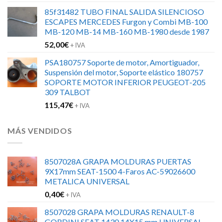
85f31482 TUBO FINAL SALIDA SILENCIOSO
ESCAPES MERCEDES Furgon y Combi MB-100
MB-120 MB-14 MB-160 MB-1980 desde 1987
52,00
€
+ IVA
PSA180757 Soporte de motor, Amortiguador,
Suspensión del motor, Soporte elástico 180757
SOPORTE MOTOR INFERIOR PEUGEOT-205
309 TALBOT
115,47
€
+ IVA
MÁS VENDIDOS
8507028A GRAPA MOLDURAS PUERTAS
9X17mm SEAT-1500 4-Faros AC-59026600
METALICA UNIVERSAL
0,40
€
+ IVA
8507028 GRAPA MOLDURAS RENAULT-8
GORDINI SEAT 1430 14X15 mm UNIVERSAL