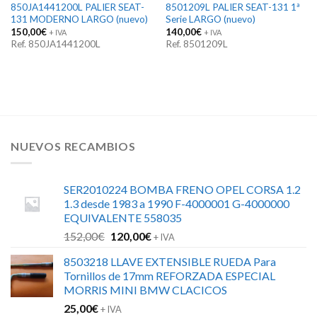
850JA1441200L PALIER SEAT-
8501209L PALIER SEAT-131 1ª
131 MODERNO LARGO (nuevo)
Serie LARGO (nuevo)
150,00
€
140,00
€
+ IVA
+ IVA
Ref. 850JA1441200L
Ref. 8501209L
NUEVOS RECAMBIOS
SER2010224 BOMBA FRENO OPEL CORSA 1.2
1.3 desde 1983 a 1990 F-4000001 G-4000000
EQUIVALENTE 558035
El
El
152,00
€
120,00
€
+ IVA
precio
precio
8503218 LLAVE EXTENSIBLE RUEDA Para
original
actual
Tornillos de 17mm REFORZADA ESPECIAL
era:
es:
MORRIS MINI BMW CLACICOS
152,00€.
120,00€.
25,00
€
+ IVA