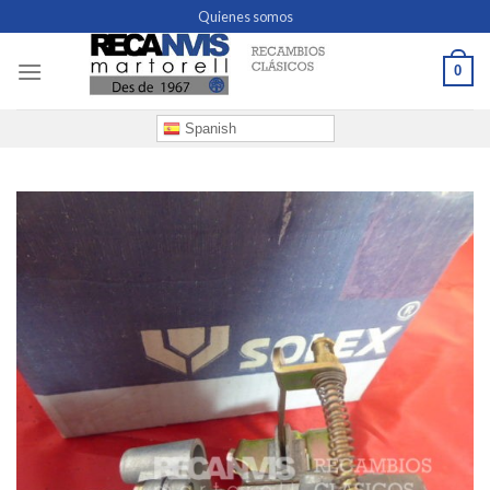
Skip
Quienes somos
to
content
0
Spanish