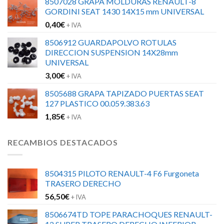
8507028 GRAPA MOLDURAS RENAULT-8
GORDINI SEAT 1430 14X15 mm UNIVERSAL
0,40
€
+ IVA
8506912 GUARDAPOLVO ROTULAS
DIRECCION SUSPENSION 14X28mm
UNIVERSAL
3,00
€
+ IVA
8505688 GRAPA TAPIZADO PUERTAS SEAT
127 PLASTICO 00.059.383.63
1,85
€
+ IVA
RECAMBIOS DESTACADOS
8504315 PILOTO RENAULT-4 F6 Furgoneta
TRASERO DERECHO
56,50
€
+ IVA
8506674TD TOPE PARACHOQUES RENAULT-