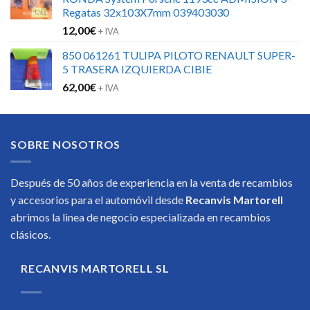
era:
es:
Regatas 32x103X7mm 039403030
317,27€.
222,09€.
12,00
€
+ IVA
850 061261 TULIPA PILOTO RENAULT SUPER-
5 TRASERA IZQUIERDA CIBIE
62,00
€
+ IVA
SOBRE NOSOTROS
Después de 50 años de experiencia en la venta de recambios
y accesorios para el automóvil desde
Recanvis Martorell
abrimos la linea de negocio especializada en recambios
clásicos.
RECANVIS MARTORELL SL