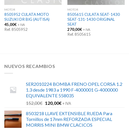
MOTOR
MOTOR
8505952 CULATA MOTO
8505615 CULATA SEAT-1430
SUZUKI DR BIG (AUTISA)
SEAT-131-1430 ORIGINAL
SEAT
45,00
€
+ IVA
Ref. 8505952
270,00
€
+ IVA
Ref. 8505615
NUEVOS RECAMBIOS
SER2010224 BOMBA FRENO OPEL CORSA 1.2
1.3 desde 1983 a 1990 F-4000001 G-4000000
EQUIVALENTE 558035
El
El
152,00
€
120,00
€
+ IVA
precio
precio
8503218 LLAVE EXTENSIBLE RUEDA Para
original
actual
Tornillos de 17mm REFORZADA ESPECIAL
era:
es:
MORRIS MINI BMW CLACICOS
152,00€.
120,00€.