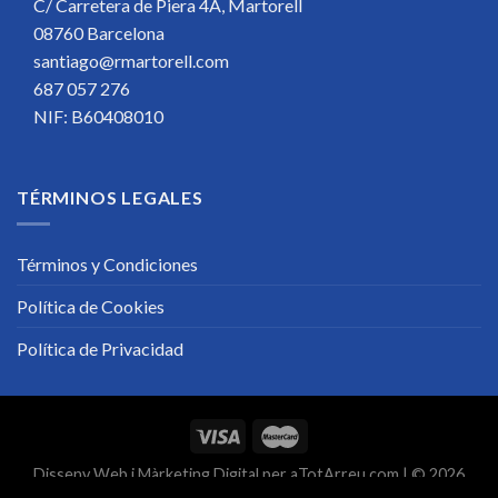
C/ Carretera de Piera 4A, Martorell
08760 Barcelona
santiago@rmartorell.com
687 057 276
NIF: B60408010
TÉRMINOS LEGALES
Términos y Condiciones
Política de Cookies
Política de Privacidad
Disseny Web
i
Màrketing Digital
per
aTotArreu.com
| © 2026