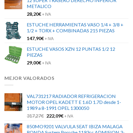
12 SUPER TRASERO DERECHO INFERIOR
METALICO
28,20
€
+ IVA
ESTUCHE HERRAMIENTAS VASO 1/4 + 3/8 +
1/2 + TORX + COMBINADAS 215 PIEZAS
147,90
€
+ IVA
ESTUCHE VASOS XZN 12 PUNTAS 1/2 12
PIEZAS
29,00
€
+ IVA
MEJOR VALORADOS
VAL731217 RADIADOR REFRIGERACION
MOTOR OPEL KADETT E 1.6D 1.7D desde 1-
1989 a 8-1991 OPEL 1300050
El
El
317,27
€
222,09
€
+ IVA
precio
precio
850MO9201 VALVULA SEAT IBIZA MALAGA
original
actual
RONDA System Porsche 1193cc ADMISION 3-