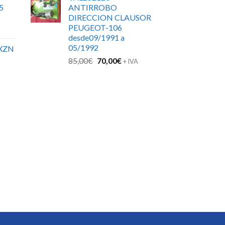
5
ANTIRROBO
DIRECCION CLAUSOR
PEUGEOT-106
desde09/1991 a
05/1992
XZN
El
El
85,00
€
70,00
€
+ IVA
precio
precio
original
actual
era:
es:
85,00€.
70,00€.