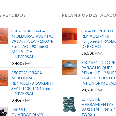
S VENDIDOS
RECAMBIOS DESTACAD
8507028A GRAPA
8504315 PILOTO
MOLDURAS PUERTAS
RENAULT-4 F6
9X17mm SEAT-1500 4-
Furgoneta TRASE
Faros AC-59026600
DERECHO
METALICA
56,50
€
+ IVA
UNIVERSAL
8506674TD TOPE
0,40
€
+ IVA
PARACHOQUES
8507028 GRAPA
RENAULT-12 SUP
MOLDURAS
TRASERO DEREC
RENAULT-8 GORDINI
INFERIOR METAL
SEAT 1430 14X15 mm
28,20
€
+ IVA
UNIVERSAL
ESTUCHE
0,40
€
+ IVA
HERRAMIENTAS
8506912
VASO 1/4 + 3/8 + 1
GUARDAPOLVO
TORX +