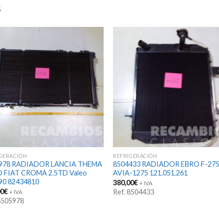
S
GERACIÓN
REFRIGERACIÓN
978 RADIADOR LANCIA THEMA
8504433 RADIADOR EBRO F-27
D FIAT CROMA 2.5TD Valeo
AVIA-1275 121.051.261
90 82434810
380,00
€
+ IVA
00
€
Ref. 8504433
+ IVA
 8505978