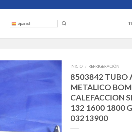
T
Spanish
INICIO
REFRIGERACIÓN
/
8503842 TUBO
METALICO BO
CALEFACCION S
132 1600 1800 
03213900