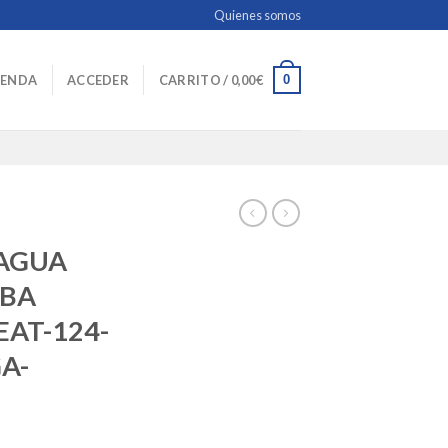
Quienes somos
0
IENDA
ACCEDER
CARRITO /
0,00
€
 AGUA
MBA
EAT-124-
GA-