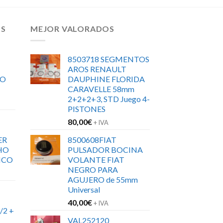
OS
MEJOR VALORADOS
8503718 SEGMENTOS
AROS RENAULT
RO
DAUPHINE FLORIDA
CARAVELLE 58mm
2+2+2+3, STD Juego 4-
PISTONES
80,00
€
+ IVA
ER
8500608FIAT
HO
PULSADOR BOCINA
ICO
VOLANTE FIAT
NEGRO PARA
AGUJERO de 55mm
Universal
40,00
€
+ IVA
/2 +
VAL252120