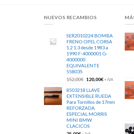
NUEVOS RECAMBIOS
MÁ
SER2010224 BOMBA
FRENO OPEL CORSA
1.2 1.3 desde 1983 a
1990 F-4000001 G-
4000000
EQUIVALENTE
558035
El
El
152,00
€
120,00
€
+ IVA
precio
precio
8503218 LLAVE
original
actual
EXTENSIBLE RUEDA
era:
es:
Para Tornillos de 17mm
152,00€.
120,00€.
REFORZADA
ESPECIAL MORRIS
MINI BMW
CLACICOS
25,00
€