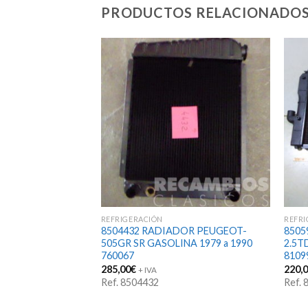
PRODUCTOS RELACIONADO
REFRIGERACIÓN
REFRI
R BMW Serie 3
8504432 RADIADOR PEUGEOT-
8505
.0 1975 a 1984 4-
505GR SR GASOLINA 1979 a 1990
2.5T
Rosca 17111712041
760067
8109
285,00
€
220,
+ IVA
Ref. 8504432
Ref.