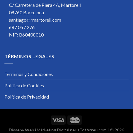
C/ Carretera de Piera 4A, Martorell
08760 Barcelona
santiago@rmartorell.com
687 057 276
NIF: B60408010
TÉRMINOS LEGALES
Términos y Condiciones
Política de Cookies
Política de Privacidad
Disseny Web
i
Màrketing Digital
per
aTotArreu.com
| © 2026