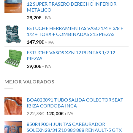
12 SUPER TRASERO DERECHO INFERIOR
METALICO
28,20
€
+ IVA
ESTUCHE HERRAMIENTAS VASO 1/4 + 3/8 +
1/2 + TORX + COMBINADAS 215 PIEZAS
147,90
€
+ IVA
ESTUCHE VASOS XZN 12 PUNTAS 1/2 12
PIEZAS
29,00
€
+ IVA
MEJOR VALORADOS
BOA823891 TUBO SALIDA COLECTOR SEAT
IBIZA CORDOBA INCA
El
El
222,78
€
120,00
€
+ IVA
precio
precio
850R4900H JUNTAS CARBURADOR
original
actual
SOLEXN28/34 Z10 883 888 RENAULT-5 GTX
era:
es: