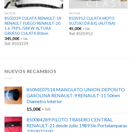
MOTOR
MOTOR
8503239 CULATA RENAULT-18
8505952 CULATA MOTO
RENAULT FUEGO RENAULT-20
SUZUKI DR BIG (AUTISA)
1.6 79PS./58KW ALTURA
45,00
€
+ IVA
GRUESO CULATA 80mm
Ref. 8505952
345,00
€
+ IVA
Ref. 8503239
NUEVOS RECAMBIOS
850ME07514 MANGUITO UNION DEPOSITO
GASOLINA RENAULT-9 RENAULT-11 50mm
Diametro Interior
15,00
€
+ IVA
850084289 PILOTO TRASERO CENTRAL
RENAULT-21 desde Julio 1989 Sin Portalamparas
7703072100