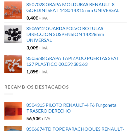
8507028 GRAPA MOLDURAS RENAULT-8
GORDINI SEAT 1430 14X15 mm UNIVERSAL
0,40
€
+ IVA
8506912 GUARDAPOLVO ROTULAS
DIRECCION SUSPENSION 14X28mm
UNIVERSAL
3,00
€
+ IVA
8505688 GRAPA TAPIZADO PUERTAS SEAT
127 PLASTICO 00.059.383.63
1,85
€
+ IVA
RECAMBIOS DESTACADOS
8504315 PILOTO RENAULT-4 F6 Furgoneta
TRASERO DERECHO
56,50
€
+ IVA
8506674TD TOPE PARACHOQUES RENAULT-