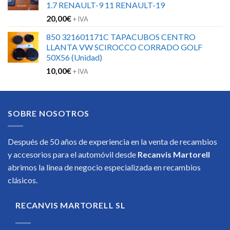
1.7 RENAULT-9 11 RENAULT-19
222,78€.
120,00€.
20,00
€
+ IVA
850 321601171C TAPACUBOS CENTRO
LLANTA VW SCIROCCO CORRADO GOLF
50X56 (Unidad)
10,00
€
+ IVA
SOBRE NOSOTROS
Después de 50 años de experiencia en la venta de recambios
y accesorios para el automóvil desde
Recanvis Martorell
abrimos la linea de negocio especializada en recambios
clásicos.
RECANVIS MARTORELL SL