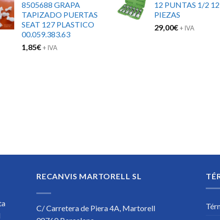
8505688 GRAPA
12 PUNTAS 1/2 12
TAPIZADO PUERTAS
PIEZAS
SEAT 127 PLASTICO
29,00
€
+ IVA
00.059.383.63
1,85
€
+ IVA
RECANVIS MARTORELL SL
TÉ
ta
Tér
C/ Carretera de Piera 4A, Martorell
l