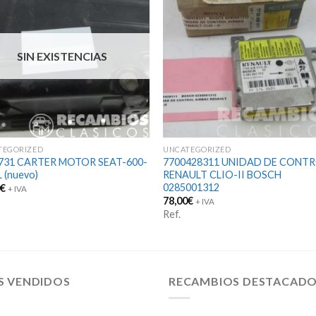
SIN EXISTENCIAS
TEGORIZED
UNCATEGORIZED
731 CARTER MOTOR SEAT-600-
7700428311 UNIDAD DE CONT
 (nuevo)
RENAULT CLIO-II BOSCH
0285001312
0
€
+ IVA
78,00
€
+ IVA
Ref.
S VENDIDOS
RECAMBIOS DESTACAD