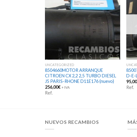
UNCATEGORIZED
UNCA
R MOTOR SEAT-128
8504660MOTOR ARRANQUE
8500
CITROEN CX 2,2 2,5 TURBO DIESEL
D-E-L
J5 PARIS-RHONE D11E176 (nuevo)
95,0
256,00
€
Ref.
+ IVA
Ref.
NUEVOS RECAMBIOS
MÁ