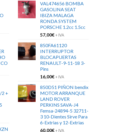
VAL474656 BOMBA
GASOLINA SEAT
RO
IBIZA MALAGA
RONDA SYSTEM
PORSCHE 1.2cc 1.5cc
57,00
€
+ IVA
850FA61120
ER
INTERRUPTOR
HO
BLOCAPUERTAS
ICO
RENAULT-9-11-18 3-
Pins
16,00
€
+ IVA
850D51 PIÑON bendix
/2 +
MOTOR ARRANQUE
LAND ROVER
5
PERKINS SAVA-J4
Femsa-24894-5 32711-
3 10-Dientes Sirve Para
6-Extrias y 12-Extrias
XZN
60,00
€
+ IVA