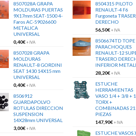
8507028A GRAPA
8504315 PILOTO
MOLDURAS PUERTAS
RENAULT-4 F6
9X17mm SEAT-1500 4-
Furgoneta TRASE
Faros AC-59026600
DERECHO
METALICA
56,50
€
+ IVA
UNIVERSAL
8506674TD TOPE
0,40
€
+ IVA
PARACHOQUES
8507028 GRAPA
RENAULT-12 SUP
MOLDURAS
TRASERO DEREC
RENAULT-8 GORDINI
INFERIOR METAL
SEAT 1430 14X15 mm
28,20
€
+ IVA
UNIVERSAL
ESTUCHE
0,40
€
+ IVA
HERRAMIENTAS
8506912
VASO 1/4 + 3/8 + 1
GUARDAPOLVO
TORX +
ROTULAS DIRECCION
COMBINADAS 21
SUSPENSION
PIEZAS
14X28mm UNIVERSAL
147,90
€
+ IVA
3,00
€
+ IVA
ESTUCHE VASOS 