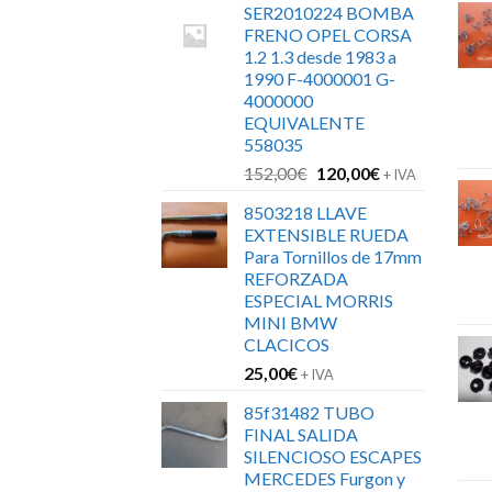
SER2010224 BOMBA
FRENO OPEL CORSA
1.2 1.3 desde 1983 a
1990 F-4000001 G-
4000000
EQUIVALENTE
558035
El
El
152,00
€
120,00
€
+ IVA
precio
precio
8503218 LLAVE
original
actual
EXTENSIBLE RUEDA
era:
es:
Para Tornillos de 17mm
152,00€.
120,00€.
REFORZADA
ESPECIAL MORRIS
MINI BMW
CLACICOS
25,00
€
+ IVA
85f31482 TUBO
FINAL SALIDA
SILENCIOSO ESCAPES
MERCEDES Furgon y