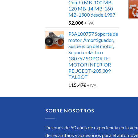
Combi MB-100 MB-
120 MB-14 MB-160
MB-1980 desde 1987
52,00
€
+ IVA
PSA180757 Soporte de
motor, Amortiguador,
Suspensión del motor,
Soporte elástico
180757 SOPORTE
MOTOR INFERIOR
PEUGEOT-205 309
TALBOT
115,47
€
+ IVA
SOBRE NOSOTROS
Después de 50 años de experiencia en la ven
de recambios y accesorios para el automóvi