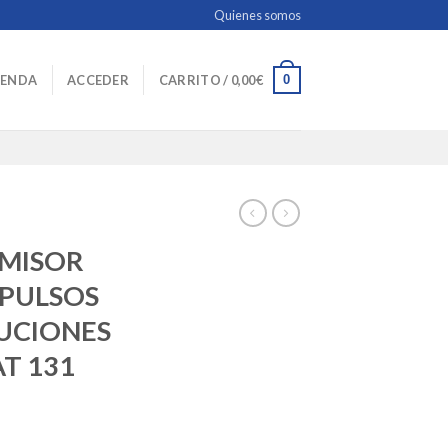
Quienes somos
0
IENDA
ACCEDER
CARRITO /
0,00
€
SMISOR
PULSOS
UCIONES
AT 131