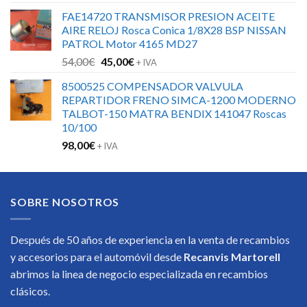
FAE14720 TRANSMISOR PRESION ACEITE
AIRE RELOJ Rosca Conica 1/8X28 BSP NISSAN
PATROL Motor 4165 MD27
El
El
54,00
€
45,00
€
+ IVA
precio
precio
8500525 COMPENSADOR VALVULA
original
actual
REPARTIDOR FRENO SIMCA-1200 MODERNO
era:
es:
TALBOT-150 MATRA BENDIX 141047 Roscas
54,00€.
45,00€.
10/100
98,00
€
+ IVA
SOBRE NOSOTROS
Después de 50 años de experiencia en la venta de recambios
y accesorios para el automóvil desde
Recanvis Martorell
abrimos la linea de negocio especializada en recambios
clásicos.