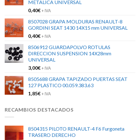
METALICA UNIVERSAL
0,40
€
+ IVA
8507028 GRAPA MOLDURAS RENAULT-8
GORDINI SEAT 1430 14X15 mm UNIVERSAL
0,40
€
+ IVA
8506912 GUARDAPOLVO ROTULAS
DIRECCION SUSPENSION 14X28mm
UNIVERSAL
3,00
€
+ IVA
8505688 GRAPA TAPIZADO PUERTAS SEAT
127 PLASTICO 00.059.383.63
1,85
€
+ IVA
RECAMBIOS DESTACADOS
8504315 PILOTO RENAULT-4 F6 Furgoneta
TRASERO DERECHO