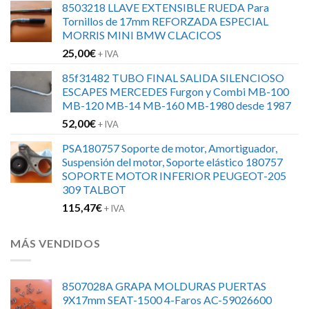
8503218 LLAVE EXTENSIBLE RUEDA Para
original
actual
Tornillos de 17mm REFORZADA ESPECIAL
era:
es:
MORRIS MINI BMW CLACICOS
152,00€.
120,00€.
25,00
€
+ IVA
85f31482 TUBO FINAL SALIDA SILENCIOSO
ESCAPES MERCEDES Furgon y Combi MB-100
MB-120 MB-14 MB-160 MB-1980 desde 1987
52,00
€
+ IVA
PSA180757 Soporte de motor, Amortiguador,
Suspensión del motor, Soporte elástico 180757
SOPORTE MOTOR INFERIOR PEUGEOT-205
309 TALBOT
115,47
€
+ IVA
MÁS VENDIDOS
8507028A GRAPA MOLDURAS PUERTAS
9X17mm SEAT-1500 4-Faros AC-59026600