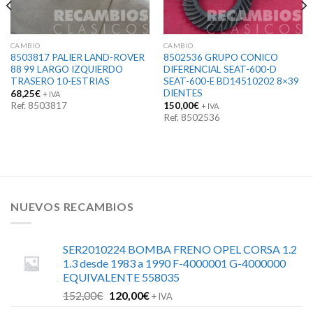
CAMBIO
CAMBIO
8503817 PALIER LAND-ROVER
8502536 GRUPO CONICO
88 99 LARGO IZQUIERDO
DIFERENCIAL SEAT-600-D
TRASERO 10-ESTRIAS
SEAT-600-E BD14510202 8×39
DIENTES
68,25
€
+ IVA
Ref. 8503817
150,00
€
+ IVA
Ref. 8502536
NUEVOS RECAMBIOS
SER2010224 BOMBA FRENO OPEL CORSA 1.2
1.3 desde 1983 a 1990 F-4000001 G-4000000
EQUIVALENTE 558035
El
El
152,00
€
120,00
€
+ IVA
precio
precio