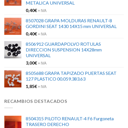
METALICA UNIVERSAL
0,40
€
+ IVA
8507028 GRAPA MOLDURAS RENAULT-8
GORDINI SEAT 1430 14X15 mm UNIVERSAL
0,40
€
+ IVA
8506912 GUARDAPOLVO ROTULAS
DIRECCION SUSPENSION 14X28mm
UNIVERSAL
3,00
€
+ IVA
8505688 GRAPA TAPIZADO PUERTAS SEAT
127 PLASTICO 00.059.383.63
1,85
€
+ IVA
RECAMBIOS DESTACADOS
8504315 PILOTO RENAULT-4 F6 Furgoneta
TRASERO DERECHO