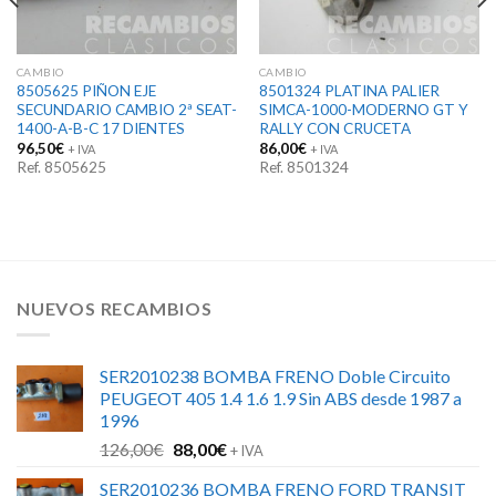
CAMBIO
CAMBIO
8505625 PIÑON EJE
8501324 PLATINA PALIER
SECUNDARIO CAMBIO 2ª SEAT-
SIMCA-1000-MODERNO GT Y
1400-A-B-C 17 DIENTES
RALLY CON CRUCETA
96,50
€
86,00
€
+ IVA
+ IVA
Ref. 8505625
Ref. 8501324
NUEVOS RECAMBIOS
SER2010238 BOMBA FRENO Doble Circuito
PEUGEOT 405 1.4 1.6 1.9 Sin ABS desde 1987 a
1996
El
El
126,00
€
88,00
€
+ IVA
precio
precio
SER2010236 BOMBA FRENO FORD TRANSIT
original
actual