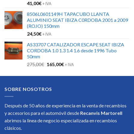
41,00
€
+ IVA
8506L0601149H TAPACUBO LLANTA
ALUMINIO SEAT IBIZA C0RDOBA 2001 a 2009
(ROJO) 150mm
24,50
€
+ IVA
AS33707 CATALIZADOR ESCAPE SEAT IBIZA
CORDOBA 1.0 1.3 1.4 1.6 desde 1996 Tubo
50mm
El
El
275,00
€
165,00
€
+ IVA
precio
precio
original
actual
era:
es:
SOBRE NOSOTROS
275,00€.
165,00€.
Después de 50 años de experiencia en la venta de recambios
y accesorios para el automóvil desde
Recanvis Martorell
abrimos la linea de negocio especializada en recambios
clásicos.