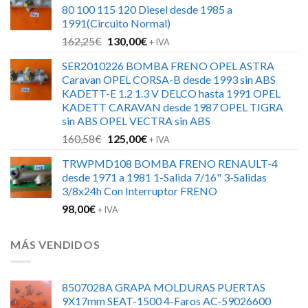
80 100 115 120 Diesel desde 1985 a
era:
es:
1991(Circuito Normal)
126,00€.
88,00€.
El
El
162,25
€
130,00
€
+ IVA
precio
precio
SER2010226 BOMBA FRENO OPEL ASTRA
original
actual
Caravan OPEL CORSA-B desde 1993 sin ABS
era:
es:
KADETT-E 1.2 1.3 V DELCO hasta 1991 OPEL
162,25€.
130,00€.
KADETT CARAVAN desde 1987 OPEL TIGRA
sin ABS OPEL VECTRA sin ABS
El
El
160,58
€
125,00
€
+ IVA
precio
precio
TRWPMD108 BOMBA FRENO RENAULT-4
original
actual
desde 1971 a 1981 1-Salida 7/16" 3-Salidas
era:
es:
3/8x24h Con Interruptor FRENO
160,58€.
125,00€.
98,00
€
+ IVA
MÁS VENDIDOS
8507028A GRAPA MOLDURAS PUERTAS
9X17mm SEAT-1500 4-Faros AC-59026600