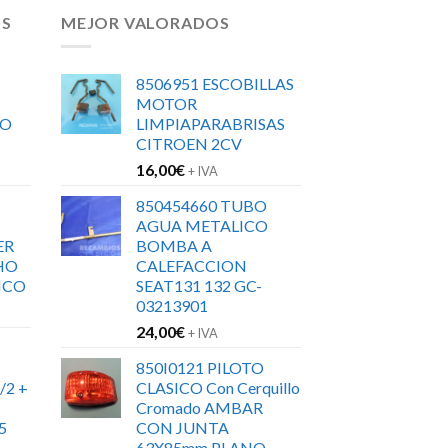
OS
MEJOR VALORADOS
8506951 ESCOBILLAS
MOTOR
RO
LIMPIAPARABRISAS
CITROEN 2CV
16,00
€
+ IVA
850454660 TUBO
AGUA METALICO
ER
BOMBA A
HO
CALEFACCION
ICO
SEAT131 132 GC-
03213901
24,00
€
+ IVA
850I0121 PILOTO
/2 +
CLASICO Con Cerquillo
Cromado AMBAR
5
CON JUNTA
63X85mm PLANO