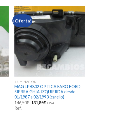
¡Oferta!
ILUMINACIÓN
MAG LPB832 OPTICA FARO FORD
SIERRA GHIA IZQUIERDA desde
01/1987 a 02/1993 (carello)
El
El
146,50
€
131,85
€
+ IVA
precio
precio
Ref.
original
actual
era:
es:
146,50€.
131,85€.