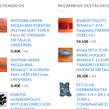
S VENDIDOS
RECAMBIOS DESTACAD
8507028A GRAPA
8504315 PILOTO
MOLDURAS PUERTAS
RENAULT-4 F6
9X17mm SEAT-1500 4-
Furgoneta TRASE
Faros AC-59026600
DERECHO
METALICA
56,50
€
+ IVA
UNIVERSAL
8506674TD TOPE
0,40
€
+ IVA
PARACHOQUES
8507028 GRAPA
RENAULT-12 SUP
MOLDURAS
TRASERO DEREC
RENAULT-8 GORDINI
INFERIOR METAL
SEAT 1430 14X15 mm
28,20
€
+ IVA
UNIVERSAL
ESTUCHE
0,40
€
+ IVA
HERRAMIENTAS
8506912
VASO 1/4 + 3/8 + 1
GUARDAPOLVO
TORX +
ROTULAS DIRECCION
COMBINADAS 21
SUSPENSION
PIEZAS