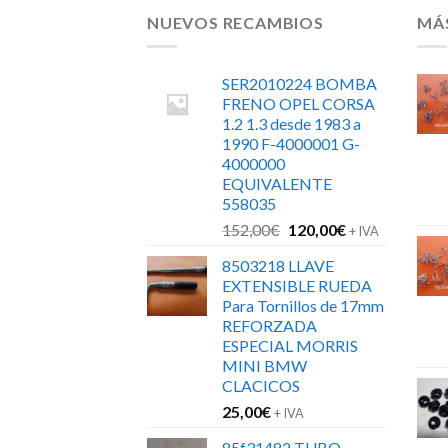
NUEVOS RECAMBIOS
MÁ
SER2010224 BOMBA
FRENO OPEL CORSA
1.2 1.3 desde 1983 a
1990 F-4000001 G-
4000000
EQUIVALENTE
558035
El
El
152,00
€
120,00
€
+ IVA
precio
precio
8503218 LLAVE
original
actual
EXTENSIBLE RUEDA
era:
es:
Para Tornillos de 17mm
152,00€.
120,00€.
REFORZADA
ESPECIAL MORRIS
MINI BMW
CLACICOS
25,00
€
+ IVA
85f31482 TUBO