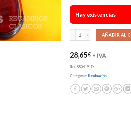
Hay existencias
AÑADIR AL 
28,65
€
+ IVA
Ref.
8504191D
Categoría:
Iluminación
S