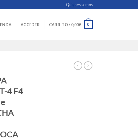
Quienes somos
0
IENDA
ACCEDER
CARRITO /
0,00
€
PA
T-4 F4
ie
CHA
POCA