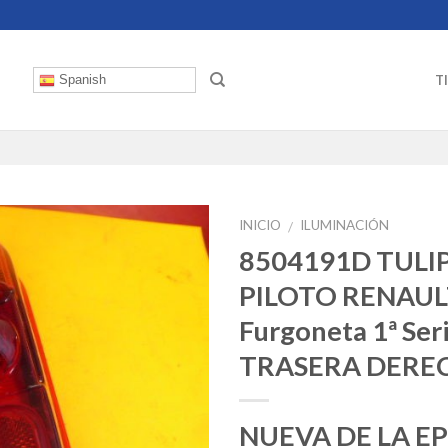
T
Spanish
INICIO
ILUMINACIÓN
/
8504191D TULI
PILOTO RENAUL
Furgoneta 1ª Ser
TRASERA DERE
NUEVA DE LA E