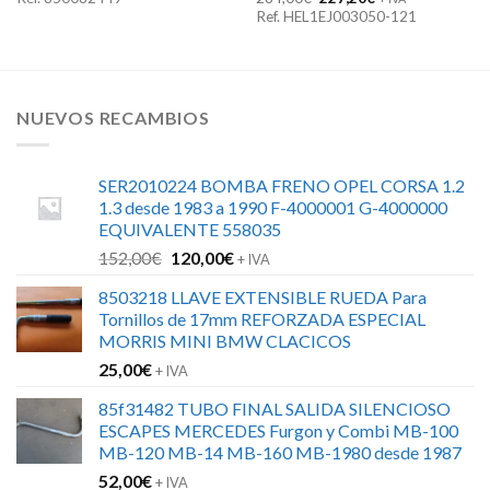
precio
precio
Ref. HEL1EJ003050-121
original
actual
era:
es:
284,00€.
227,20€.
NUEVOS RECAMBIOS
SER2010224 BOMBA FRENO OPEL CORSA 1.2
1.3 desde 1983 a 1990 F-4000001 G-4000000
EQUIVALENTE 558035
El
El
152,00
€
120,00
€
+ IVA
precio
precio
8503218 LLAVE EXTENSIBLE RUEDA Para
original
actual
Tornillos de 17mm REFORZADA ESPECIAL
era:
es:
MORRIS MINI BMW CLACICOS
152,00€.
120,00€.
25,00
€
+ IVA
85f31482 TUBO FINAL SALIDA SILENCIOSO
ESCAPES MERCEDES Furgon y Combi MB-100
MB-120 MB-14 MB-160 MB-1980 desde 1987
52,00
€
+ IVA