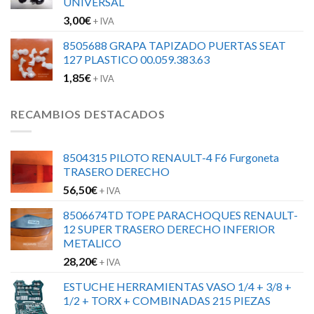
UNIVERSAL
3,00
€
+ IVA
8505688 GRAPA TAPIZADO PUERTAS SEAT
127 PLASTICO 00.059.383.63
1,85
€
+ IVA
RECAMBIOS DESTACADOS
8504315 PILOTO RENAULT-4 F6 Furgoneta
TRASERO DERECHO
56,50
€
+ IVA
8506674TD TOPE PARACHOQUES RENAULT-
12 SUPER TRASERO DERECHO INFERIOR
METALICO
28,20
€
+ IVA
ESTUCHE HERRAMIENTAS VASO 1/4 + 3/8 +
1/2 + TORX + COMBINADAS 215 PIEZAS