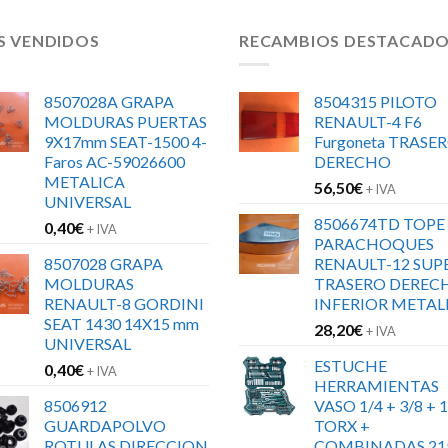
S VENDIDOS
RECAMBIOS DESTACAD
8507028A GRAPA
8504315 PILOTO
MOLDURAS PUERTAS
RENAULT-4 F6
9X17mm SEAT-1500 4-
Furgoneta TRASE
Faros AC-59026600
DERECHO
METALICA
56,50
€
+ IVA
UNIVERSAL
8506674TD TOPE
0,40
€
+ IVA
PARACHOQUES
8507028 GRAPA
RENAULT-12 SUP
MOLDURAS
TRASERO DEREC
RENAULT-8 GORDINI
INFERIOR METAL
SEAT 1430 14X15 mm
28,20
€
+ IVA
UNIVERSAL
ESTUCHE
0,40
€
+ IVA
HERRAMIENTAS
8506912
VASO 1/4 + 3/8 + 1
GUARDAPOLVO
TORX +
ROTULAS DIRECCION
COMBINADAS 21