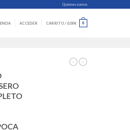
Quienes somos
0
IENDA
ACCEDER
CARRITO /
0,00
€
O
ASERO
PLETO
POCA