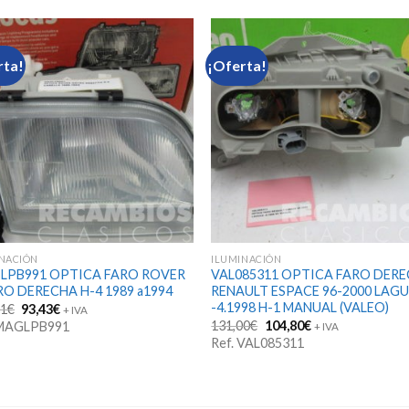
rta!
¡Oferta!
INACIÓN
ILUMINACIÓN
LPB991 OPTICA FARO ROVER
VAL085311 OPTICA FARO DER
O DERECHA H-4 1989 a1994
RENAULT ESPACE 96-2000 LAG
-4.1998 H-1 MANUAL (VALEO)
El
El
81
€
93,43
€
+ IVA
precio
precio
El
El
131,00
€
104,80
€
 MAGLPB991
+ IVA
original
actual
precio
precio
Ref. VAL085311
era:
es:
original
actual
103,81€.
93,43€.
era:
es:
131,00€.
104,80€.