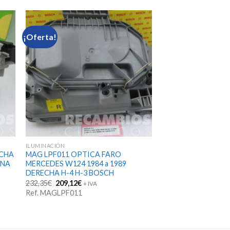
¡Oferta!
ILUMINACIÓN
ECHA
MAG LPF011 OPTICA FARO
UNA
MERCEDES W124 1984 a 1989
DERECHA H-4 H-3 BOSCH
El
El
232,35
€
209,12
€
+ IVA
precio
precio
Ref. MAGLPF011
original
actual
era:
es:
232,35€.
209,12€.