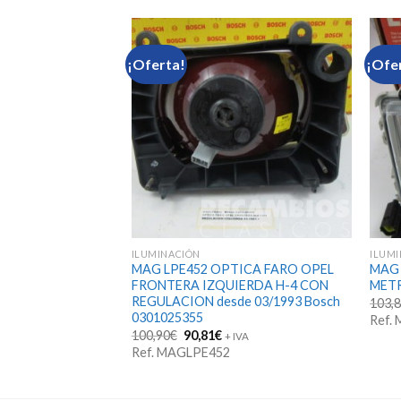
¡Oferta!
¡Ofe
ILUMINACIÓN
ILUM
CA FARO RENAULT-
MAG LPE452 OPTICA FARO OPEL
MAG 
4 desde 1988
FRONTERA IZQUIERDA H-4 CON
METR
REGULACION desde 03/1993 Bosch
103,
0301025355
Ref.
 IVA
recio
El
El
100,90
€
90,81
€
+ IVA
ctual
precio
precio
Ref. MAGLPE452
s:
original
actual
62,40€.
era:
es:
100,90€.
90,81€.