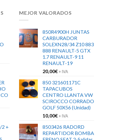
OS
MEJOR VALORADOS
850R4900H JUNTAS
CARBURADOR
RO
SOLEXN28/34 Z10 883
888 RENAULT-5 GTX
1.7 RENAULT-9 11
RENAULT-19
20,00
€
+ IVA
ER
850 321601171C
HO
TAPACUBOS
ICO
CENTRO LLANTA VW
SCIROCCO CORRADO
GOLF 50X56 (Unidad)
10,00
€
+ IVA
/2 +
8503426 RADORD
REPARTIDOR BOMBA
5
FRENO SEAT 2-Salidas