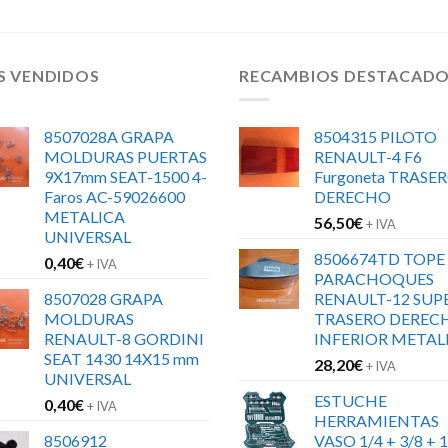
S VENDIDOS
RECAMBIOS DESTACAD
8507028A GRAPA
8504315 PILOTO
MOLDURAS PUERTAS
RENAULT-4 F6
9X17mm SEAT-1500 4-
Furgoneta TRASE
Faros AC-59026600
DERECHO
METALICA
56,50
€
+ IVA
UNIVERSAL
8506674TD TOPE
0,40
€
+ IVA
PARACHOQUES
8507028 GRAPA
RENAULT-12 SUP
MOLDURAS
TRASERO DEREC
RENAULT-8 GORDINI
INFERIOR METAL
SEAT 1430 14X15 mm
28,20
€
+ IVA
UNIVERSAL
ESTUCHE
0,40
€
+ IVA
HERRAMIENTAS
8506912
VASO 1/4 + 3/8 + 1