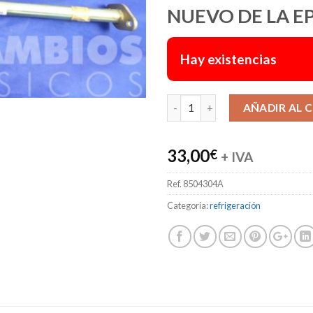
NUEVO DE LA E
Hay existencias
AÑADIR AL 
33,00
€
+ IVA
Ref.
8504304A
Categoría:
refrigeración