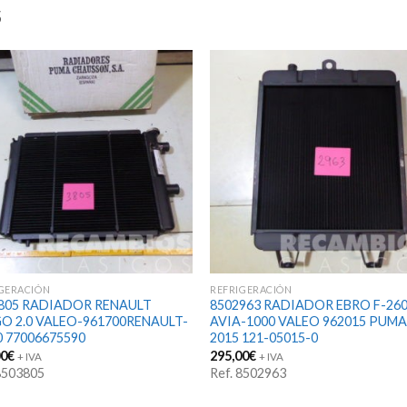
S
GERACIÓN
REFRIGERACIÓN
805 RADIADOR RENAULT
8502963 RADIADOR EBRO F-26
O 2.0 VALEO-961700RENAULT-
AVIA-1000 VALEO 962015 PUM
.0 77006675590
2015 121-05015-0
00
€
295,00
€
+ IVA
+ IVA
 8503805
Ref. 8502963