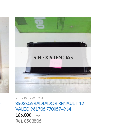
SIN EXISTENCIAS
REFRIGERACIÓN
0
8503806 RADIADOR RENAULT-12
A
VALEO 961706 7700574914
166,00
€
+ IVA
Ref. 8503806