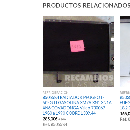
PRODUCTOS RELACIONADO
REFRIGERACIÓN
REFRI
BOMBA AGUA
8505584 RADIADOR PEUGEOT-
8503
 R12 R15 R16 R17
505GTI GASOLINA XM7A XN1 XN1A
FUEG
3-Agujeros 29mm
XN6 COVADONGA Valeo 730067
18 2
S
1980 a 1990 COBRE 1309.44
165,
285,00
€
Ref.
+ IVA
42
Ref. 8505584