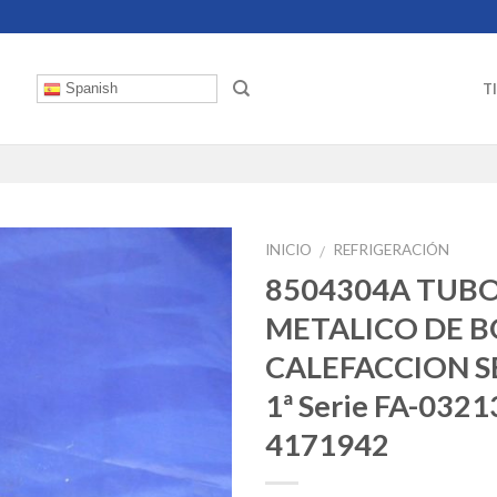
T
Spanish
INICIO
REFRIGERACIÓN
/
8504304A TUB
METALICO DE 
CALEFACCION S
1ª Serie FA-032
4171942