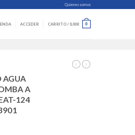
Quienes somos
0
IENDA
ACCEDER
CARRITO /
0,00
€
O AGUA
BOMBA A
EAT-124
13901