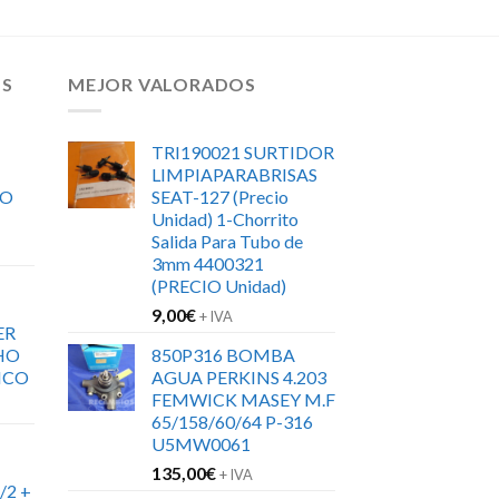
OS
MEJOR VALORADOS
TRI190021 SURTIDOR
LIMPIAPARABRISAS
RO
SEAT-127 (Precio
Unidad) 1-Chorrito
Salida Para Tubo de
3mm 4400321
(PRECIO Unidad)
9,00
€
+ IVA
ER
HO
850P316 BOMBA
ICO
AGUA PERKINS 4.203
FEMWICK MASEY M.F
65/158/60/64 P-316
U5MW0061
135,00
€
+ IVA
/2 +