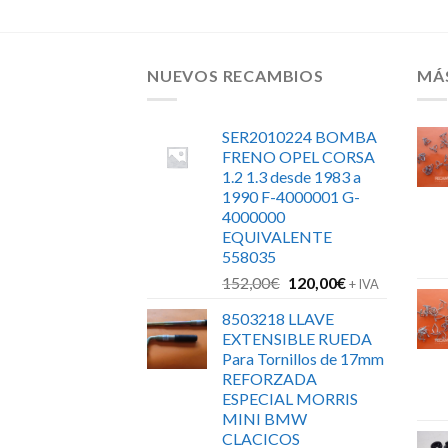
NUEVOS RECAMBIOS
MÁ
SER2010224 BOMBA
FRENO OPEL CORSA
1.2 1.3 desde 1983 a
1990 F-4000001 G-
4000000
EQUIVALENTE
558035
El
El
152,00
€
120,00
€
+ IVA
precio
precio
8503218 LLAVE
original
actual
EXTENSIBLE RUEDA
era:
es:
Para Tornillos de 17mm
152,00€.
120,00€.
REFORZADA
ESPECIAL MORRIS
MINI BMW
CLACICOS