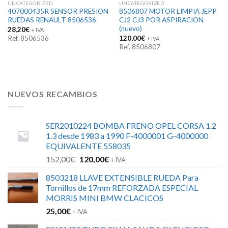
UNCATEGORIZED
UNCATEGORIZED
407000435R SENSOR PRESION
8506807 MOTOR LIMPIA JEPP
RUEDAS RENAULT 8506536
CJ2 CJ3 POR ASPIRACION
(nuevo)
28,20
€
+ IVA
Ref. 8506536
120,00
€
+ IVA
Ref. 8506807
NUEVOS RECAMBIOS
SER2010224 BOMBA FRENO OPEL CORSA 1.2
1.3 desde 1983 a 1990 F-4000001 G-4000000
EQUIVALENTE 558035
El
El
152,00
€
120,00
€
+ IVA
precio
precio
8503218 LLAVE EXTENSIBLE RUEDA Para
original
actual
Tornillos de 17mm REFORZADA ESPECIAL
era:
es:
MORRIS MINI BMW CLACICOS
152,00€.
120,00€.
25,00
€
+ IVA