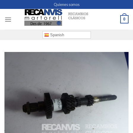
Skip
Quienes somos
to
content
0
Spanish