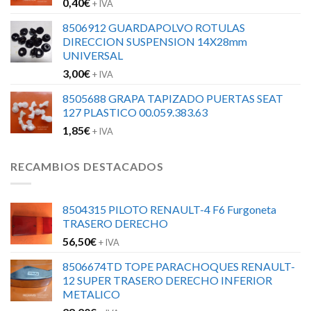
0,40
€
+ IVA
8506912 GUARDAPOLVO ROTULAS
DIRECCION SUSPENSION 14X28mm
UNIVERSAL
3,00
€
+ IVA
8505688 GRAPA TAPIZADO PUERTAS SEAT
127 PLASTICO 00.059.383.63
1,85
€
+ IVA
RECAMBIOS DESTACADOS
8504315 PILOTO RENAULT-4 F6 Furgoneta
TRASERO DERECHO
56,50
€
+ IVA
8506674TD TOPE PARACHOQUES RENAULT-
12 SUPER TRASERO DERECHO INFERIOR
METALICO