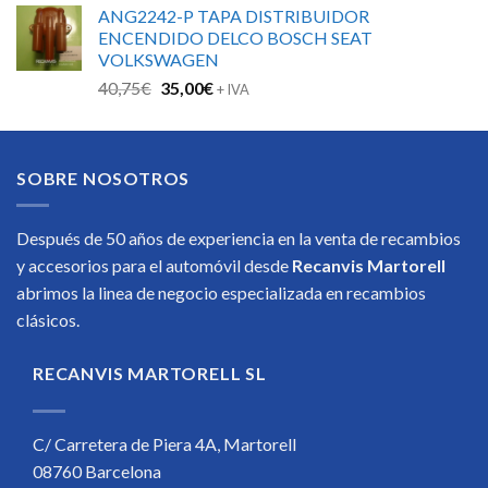
ANG2242-P TAPA DISTRIBUIDOR
ENCENDIDO DELCO BOSCH SEAT
VOLKSWAGEN
El
El
40,75
€
35,00
€
+ IVA
precio
precio
original
actual
era:
es:
SOBRE NOSOTROS
40,75€.
35,00€.
Después de 50 años de experiencia en la venta de recambios
y accesorios para el automóvil desde
Recanvis Martorell
abrimos la linea de negocio especializada en recambios
clásicos.
RECANVIS MARTORELL SL
C/ Carretera de Piera 4A, Martorell
08760 Barcelona