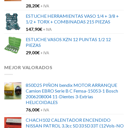
28,20
€
+ IVA
ESTUCHE HERRAMIENTAS VASO 1/4 + 3/8 +
1/2 + TORX + COMBINADAS 215 PIEZAS
147,90
€
+ IVA
ESTUCHE VASOS XZN 12 PUNTAS 1/2 12
PIEZAS
29,00
€
+ IVA
MEJOR VALORADOS
850D25 PIÑON bendix MOTOR ARRANQUE
Camion EBRO Serie B C Femsa-15053-1 Bosch
2006208004 11-Dientes 3-Extrias
HELICOIDALES
76,00
€
+ IVA
CHACH102 CALENTADOR ENCENDIDO
NISSAN PATROL 3.3cc SD33 SD33T (12Vols-NO