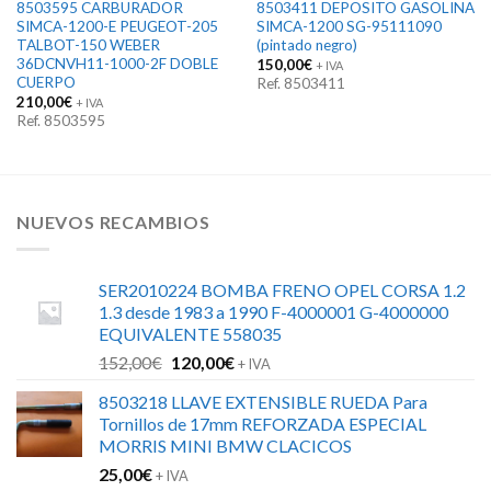
8503595 CARBURADOR
8503411 DEPOSITO GASOLINA
SIMCA-1200-E PEUGEOT-205
SIMCA-1200 SG-95111090
TALBOT-150 WEBER
(pintado negro)
36DCNVH11-1000-2F DOBLE
150,00
€
+ IVA
CUERPO
Ref. 8503411
210,00
€
+ IVA
Ref. 8503595
NUEVOS RECAMBIOS
SER2010224 BOMBA FRENO OPEL CORSA 1.2
1.3 desde 1983 a 1990 F-4000001 G-4000000
EQUIVALENTE 558035
El
El
152,00
€
120,00
€
+ IVA
precio
precio
8503218 LLAVE EXTENSIBLE RUEDA Para
original
actual
Tornillos de 17mm REFORZADA ESPECIAL
era:
es:
MORRIS MINI BMW CLACICOS
152,00€.
120,00€.
25,00
€
+ IVA