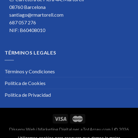
08760 Barcelona
santiago@rmartorell.com
687 057 276
NIF: B60408010
TÉRMINOS LEGALES
Términos y Condiciones
Política de Cookies
Política de Privacidad
Disseny Web
i
Màrketing Digital
per
aTotArreu.com
| © 2026