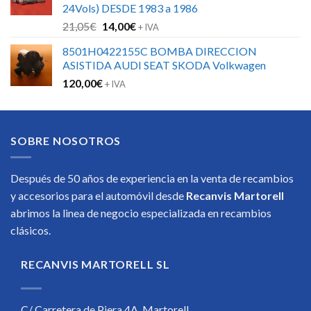
24Vols) DESDE 1983 a 1986
El
El
21,05
€
14,00
€
+ IVA
precio
precio
8501H0422155C BOMBA DIRECCION
original
actual
ASISTIDA AUDI SEAT SKODA Volkwagen
era:
es:
120,00
€
21,05€.
14,00€.
+ IVA
SOBRE NOSOTROS
Después de 50 años de experiencia en la venta de recambios
y accesorios para el automóvil desde
Recanvis Martorell
abrimos la linea de negocio especializada en recambios
clásicos.
RECANVIS MARTORELL SL
C/ Carretera de Piera 4A, Martorell