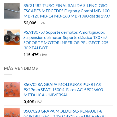
85f31482 TUBO FINAL SALIDA SILENCIOSO
ESCAPES MERCEDES Furgon y Combi MB-100
MB-120 MB-14 MB-160 MB-1980 desde 1987
52,00
€
+ IVA
PSA180757 Soporte de motor, Amortiguador,
Suspensión del motor, Soporte elástico 180757
SOPORTE MOTOR INFERIOR PEUGEOT-205
309 TALBOT
115,47
€
+ IVA
MÁS VENDIDOS
8507028A GRAPA MOLDURAS PUERTAS
9X17mm SEAT-1500 4-Faros AC-59026600
METALICA UNIVERSAL
0,40
€
+ IVA
8507028 GRAPA MOLDURAS RENAULT-8
GORDINI SEAT 1430 14X15 mm UNIVERSAL