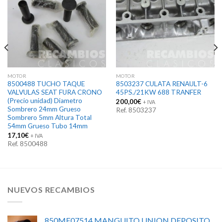
MOTOR
MOTOR
8500488 TUCHO TAQUE
8503237 CULATA RENAULT-6
VALVULAS SEAT FURA CRONO
45PS./21KW 688 TRANFER
(Precio unidad) Diametro
200,00
€
+ IVA
Sombrero 24mm Grueso
Ref. 8503237
Sombrero 5mm Altura Total
54mm Grueso Tubo 14mm
17,10
€
+ IVA
Ref. 8500488
NUEVOS RECAMBIOS
850ME07514 MANGUITO UNION DEPOSITO