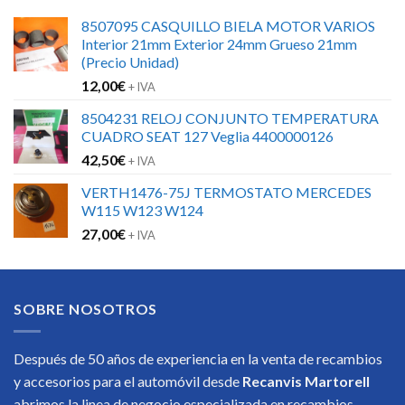
8507095 CASQUILLO BIELA MOTOR VARIOS
Interior 21mm Exterior 24mm Grueso 21mm
(Precio Unidad)
12,00
€
+ IVA
8504231 RELOJ CONJUNTO TEMPERATURA
CUADRO SEAT 127 Veglia 4400000126
42,50
€
+ IVA
VERTH1476-75J TERMOSTATO MERCEDES
W115 W123 W124
27,00
€
+ IVA
SOBRE NOSOTROS
Después de 50 años de experiencia en la venta de recambios
y accesorios para el automóvil desde
Recanvis Martorell
abrimos la linea de negocio especializada en recambios