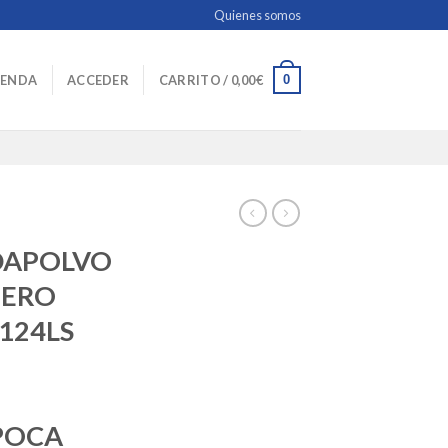
Quienes somos
0
IENDA
ACCEDER
CARRITO /
0,00
€
DAPOLVO
TERO
124LS
POCA