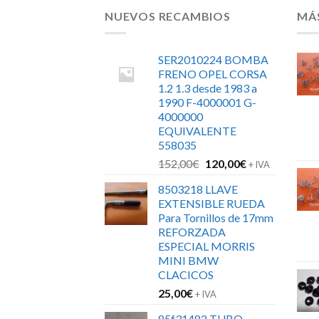
NUEVOS RECAMBIOS
MÁ
SER2010224 BOMBA
FRENO OPEL CORSA
1.2 1.3 desde 1983 a
1990 F-4000001 G-
4000000
EQUIVALENTE
558035
El
El
152,00
€
120,00
€
+ IVA
precio
precio
8503218 LLAVE
original
actual
EXTENSIBLE RUEDA
era:
es:
Para Tornillos de 17mm
152,00€.
120,00€.
REFORZADA
ESPECIAL MORRIS
MINI BMW
CLACICOS
25,00
€
+ IVA
85f31482 TUBO