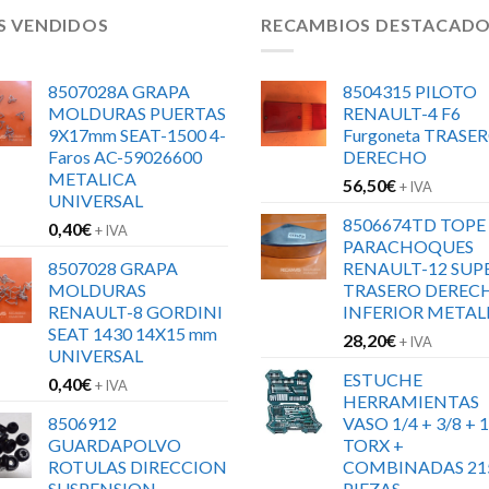
S VENDIDOS
RECAMBIOS DESTACAD
8507028A GRAPA
8504315 PILOTO
MOLDURAS PUERTAS
RENAULT-4 F6
9X17mm SEAT-1500 4-
Furgoneta TRASE
Faros AC-59026600
DERECHO
METALICA
56,50
€
+ IVA
UNIVERSAL
8506674TD TOPE
0,40
€
+ IVA
PARACHOQUES
8507028 GRAPA
RENAULT-12 SUP
MOLDURAS
TRASERO DEREC
RENAULT-8 GORDINI
INFERIOR METAL
SEAT 1430 14X15 mm
28,20
€
+ IVA
UNIVERSAL
ESTUCHE
0,40
€
+ IVA
HERRAMIENTAS
8506912
VASO 1/4 + 3/8 + 1
GUARDAPOLVO
TORX +
ROTULAS DIRECCION
COMBINADAS 21
SUSPENSION
PIEZAS