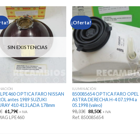
rta!
¡Oferta!
SIN EXISTENCIAS
INACIÓN
ILUMINACIÓN
LPE460 OPTICA FARO NISSAN
850085654 OPTICA FARO OPEL
OL antes 1989 SUZUKI
ASTRA DERECHA H-4 07.1994 a
RAY 410 413 LADA 178mm
05.1998 (valeo)
El
El
El
El
5
€
61,79
€
98,33
€
88,50
€
+ IVA
+ IVA
precio
precio
precio
precio
 MAG LPE460
Ref. 850085654
original
actual
original
actual
era:
es:
era:
es:
68,65€.
61,79€.
98,33€.
88,50€.