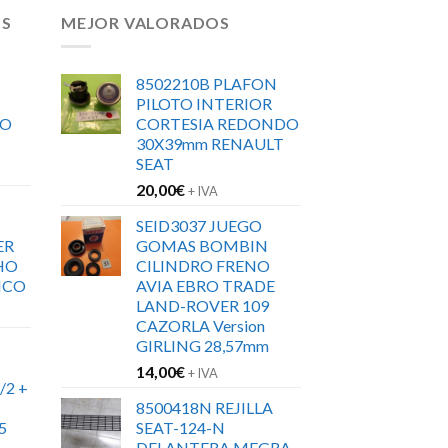
OS
MEJOR VALORADOS
8502210B PLAFON
PILOTO INTERIOR
RO
CORTESIA REDONDO
30X39mm RENAULT
SEAT
20,00
€
+ IVA
SEID3037 JUEGO
ER
GOMAS BOMBIN
HO
CILINDRO FRENO
ICO
AVIA EBRO TRADE
LAND-ROVER 109
CAZORLA Version
GIRLING 28,57mm
14,00
€
+ IVA
/2 +
8500418N REJILLA
5
SEAT-124-N
DELANTERA MEGRA