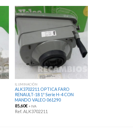
ILUMINACIÓN
ALK3702211 OPTICA FARO
RENAULT-18 1ª Serie H-4 CON
MANDO VALEO 061290
85,60
€
+ IVA
Ref. ALK3702211