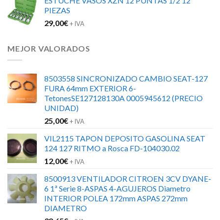
ESTUCHE VASOS XZN 12 PUNTAS 1/2 12
PIEZAS
29,00
€
+ IVA
MEJOR VALORADOS
8503558 SINCRONIZADO CAMBIO SEAT-127
FURA 64mm EXTERIOR 6-
TetonesSE127128130A 0005945612 (PRECIO
UNIDAD)
25,00
€
+ IVA
VIL2115 TAPON DEPOSITO GASOLINA SEAT
124 127 RITMO a Rosca FD-104030.02
12,00
€
+ IVA
8500913 VENTILADOR CITROEN 3CV DYANE-
6 1ª Serie 8-ASPAS 4-AGUJEROS Diametro
INTERIOR POLEA 172mm ASPAS 272mm
DIAMETRO