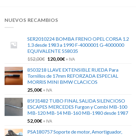
NUEVOS RECAMBIOS
SER2010224 BOMBA FRENO OPEL CORSA 1.2
1.3 desde 1983 a 1990 F-4000001 G-4000000
EQUIVALENTE 558035
El
El
152,00
€
120,00
€
+ IVA
precio
precio
8503218 LLAVE EXTENSIBLE RUEDA Para
original
actual
Tornillos de 17mm REFORZADA ESPECIAL
era:
es:
MORRIS MINI BMW CLACICOS
152,00€.
120,00€.
25,00
€
+ IVA
85f31482 TUBO FINAL SALIDA SILENCIOSO
ESCAPES MERCEDES Furgon y Combi MB-100
MB-120 MB-14 MB-160 MB-1980 desde 1987
52,00
€
+ IVA
PSA180757 Soporte de motor, Amortiguador,