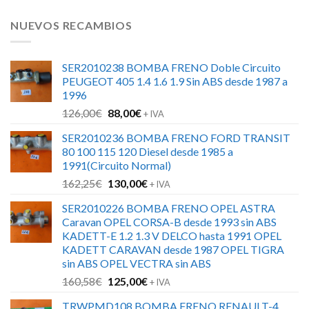
NUEVOS RECAMBIOS
SER2010238 BOMBA FRENO Doble Circuito
PEUGEOT 405 1.4 1.6 1.9 Sin ABS desde 1987 a
1996
El
El
126,00
€
88,00
€
+ IVA
precio
precio
SER2010236 BOMBA FRENO FORD TRANSIT
original
actual
80 100 115 120 Diesel desde 1985 a
era:
es:
1991(Circuito Normal)
126,00€.
88,00€.
El
El
162,25
€
130,00
€
+ IVA
precio
precio
SER2010226 BOMBA FRENO OPEL ASTRA
original
actual
Caravan OPEL CORSA-B desde 1993 sin ABS
era:
es:
KADETT-E 1.2 1.3 V DELCO hasta 1991 OPEL
162,25€.
130,00€.
KADETT CARAVAN desde 1987 OPEL TIGRA
sin ABS OPEL VECTRA sin ABS
El
El
160,58
€
125,00
€
+ IVA
precio
precio
TRWPMD108 BOMBA FRENO RENAULT-4