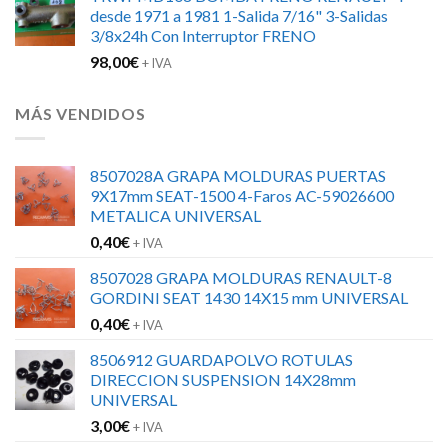
original
actual
desde 1971 a 1981 1-Salida 7/16" 3-Salidas
era:
es:
3/8x24h Con Interruptor FRENO
160,58€.
125,00€.
98,00
€
+ IVA
MÁS VENDIDOS
8507028A GRAPA MOLDURAS PUERTAS
9X17mm SEAT-1500 4-Faros AC-59026600
METALICA UNIVERSAL
0,40
€
+ IVA
8507028 GRAPA MOLDURAS RENAULT-8
GORDINI SEAT 1430 14X15 mm UNIVERSAL
0,40
€
+ IVA
8506912 GUARDAPOLVO ROTULAS
DIRECCION SUSPENSION 14X28mm
UNIVERSAL
3,00
€
+ IVA