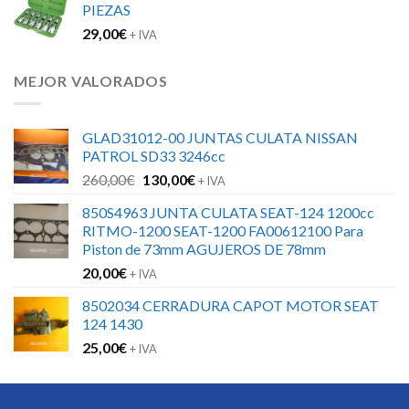
PIEZAS
29,00
€
+ IVA
MEJOR VALORADOS
GLAD31012-00 JUNTAS CULATA NISSAN
PATROL SD33 3246cc
El
El
260,00
€
130,00
€
+ IVA
precio
precio
850S4963 JUNTA CULATA SEAT-124 1200cc
original
actual
RITMO-1200 SEAT-1200 FA00612100 Para
era:
es:
Piston de 73mm AGUJEROS DE 78mm
260,00€.
130,00€.
20,00
€
+ IVA
8502034 CERRADURA CAPOT MOTOR SEAT
124 1430
25,00
€
+ IVA