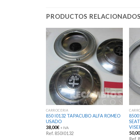
PRODUCTOS RELACIONADO
CARROCERIA
CARR
CUBOS CITROEN
850 I0132 TAPACUBO ALFA ROMEO
8500
ADO (juego)
USADO
SEAT
VISE
38,00
€
+ IVA
50,0
Ref. 850I0132
Ref.