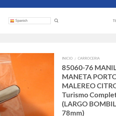
T
Spanish
INICIO
CARROCERIA
/
85060-76 MANI
MANETA PORT
MALEREO CITR
Turismo Comple
(LARGO BOMBI
78mm)