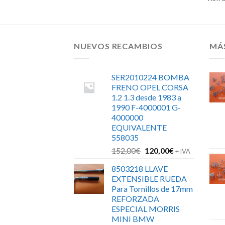
NUEVOS RECAMBIOS
MÁ
SER2010224 BOMBA
FRENO OPEL CORSA
1.2 1.3 desde 1983 a
1990 F-4000001 G-
4000000
EQUIVALENTE
558035
El
El
152,00
€
120,00
€
+ IVA
precio
precio
8503218 LLAVE
original
actual
EXTENSIBLE RUEDA
era:
es:
Para Tornillos de 17mm
152,00€.
120,00€.
REFORZADA
ESPECIAL MORRIS
MINI BMW