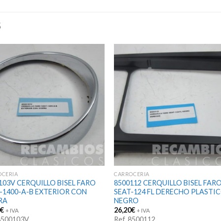
S
OCERIA
CARROCERIA
103V CERQUILLO BISEL FARO
8500112 CERQUILLO BISEL FAR
-1400-A-B EXTERIOR CON
SEAT-124 FL DERECHO PLASTI
RA
NEGRO
0
€
26,20
€
+ IVA
+ IVA
 8500103V
Ref. 8500112