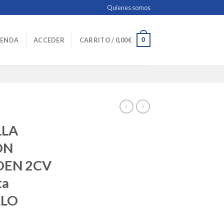
Quienes somos
0
IENDA
ACCEDER
CARRITO /
0,00
€
LLA
ON
OEN 2CV
ta
LLO