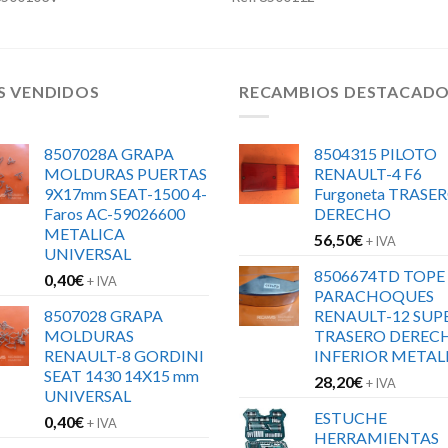
S VENDIDOS
RECAMBIOS DESTACAD
8507028A GRAPA
8504315 PILOTO
MOLDURAS PUERTAS
RENAULT-4 F6
9X17mm SEAT-1500 4-
Furgoneta TRASE
Faros AC-59026600
DERECHO
METALICA
56,50
€
+ IVA
UNIVERSAL
8506674TD TOPE
0,40
€
+ IVA
PARACHOQUES
8507028 GRAPA
RENAULT-12 SUP
MOLDURAS
TRASERO DEREC
RENAULT-8 GORDINI
INFERIOR METAL
SEAT 1430 14X15 mm
28,20
€
+ IVA
UNIVERSAL
ESTUCHE
0,40
€
+ IVA
HERRAMIENTAS