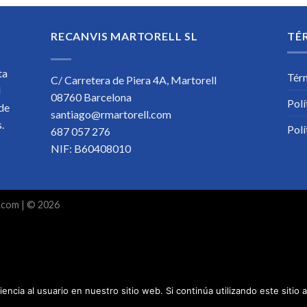
RECANVIS MARTORELL SL
TÉ
ta
Tér
C/ Carretera de Piera 4A, Martorell
l
08760 Barcelona
Polí
 de
santiago@rmartorell.com
os.
Polí
687 057 276
NIF: B60408010
.com
| © 2026
encia al usuario en nuestro sitio web. Si continúa utilizando este siti