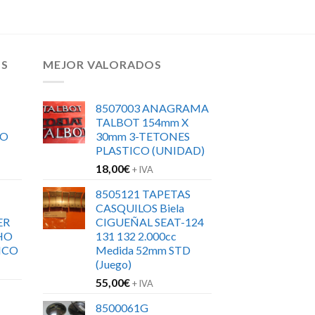
OS
MEJOR VALORADOS
8507003 ANAGRAMA
TALBOT 154mm X
RO
30mm 3-TETONES
PLASTICO (UNIDAD)
18,00
€
+ IVA
8505121 TAPETAS
CASQUILOS Biela
ER
CIGUEÑAL SEAT-124
HO
131 132 2.000cc
ICO
Medida 52mm STD
(Juego)
55,00
€
+ IVA
8500061G